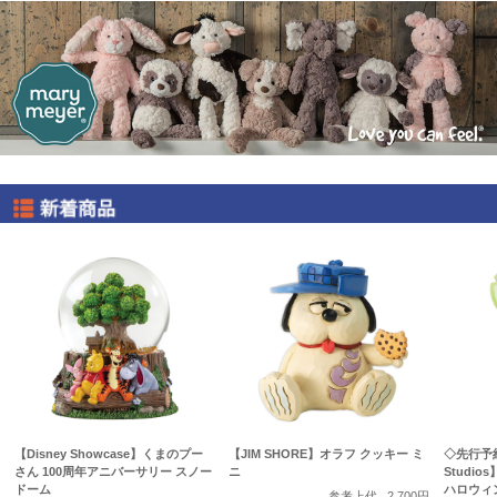
【Disney Showcase】くまのプー
【JIM SHORE】オラフ クッキー ミ
◇先行予約◇
さん 100周年アニバーサリー スノー
ニ
Studio
ドーム
ハロウィ
参考上代
2,700円