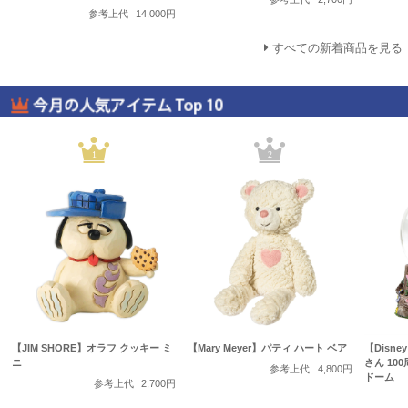
参考上代
14,000円
すべての新着商品を見る
1
2
【JIM SHORE】オラフ クッキー ミ
【Mary Meyer】パティ ハート ベア
【Disne
ニ
さん 10
参考上代
4,800円
ドーム
参考上代
2,700円