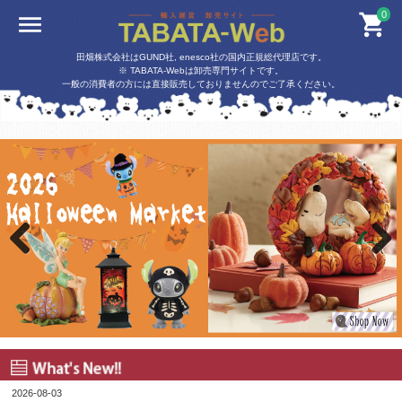
0
田畑株式会社はGUND社, enesco社の国内正規総代理店です。
※ TABATA-Webは卸売専門サイトです。
一般の消費者の方には直接販売しておりませんのでご了承ください。
Previ
Next
ous
2026-08-03