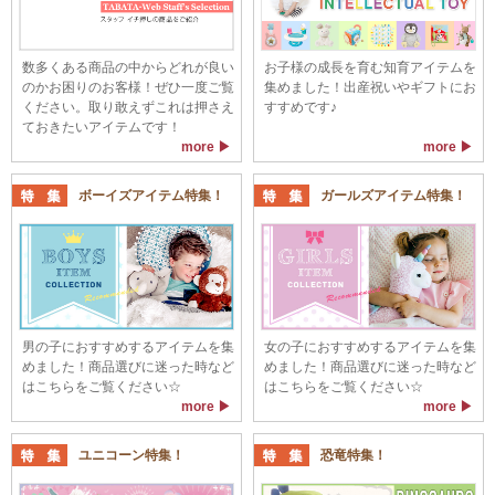
数多くある商品の中からどれが良い
お子様の成長を育む知育アイテムを
のかお困りのお客様！ぜひ一度ご覧
集めました！出産祝いやギフトにお
ください。取り敢えずこれは押さえ
すすめです♪
ておきたいアイテムです！
more ▶
more ▶
ボーイズアイテム特集！
ガールズアイテム特集！
男の子におすすめするアイテムを集
女の子におすすめするアイテムを集
めました！商品選びに迷った時など
めました！商品選びに迷った時など
はこちらをご覧ください☆
はこちらをご覧ください☆
more ▶
more ▶
ユニコーン特集！
恐竜特集！