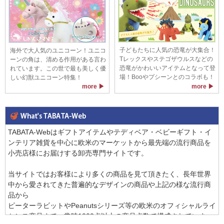
子どもたちに人気の恐竜が大集合！
海外で大人気のユニコーン！ユニコ
Tレックスやステゴザウルスなどの
ーンの角は、清める作用がある言わ
恐竜がかわいいアイテムとなって登
れています。この世で最も美しく優
場！Booやプシーンとのコラボも！
しい幻獣ユニコーン特集！
more ▶
more ▶
TABATA-Webはギフトアイテムやテディベア・ベビーギフト・イ
ンテリア雑貨を中心に欧米のマーケットから最先端の流行商品を
小売店様にお届けする卸売専門サイトです。
当サイトではお客様により多くの商品を見て頂きたく、長年世界
中から愛されてきた普遍的なデザインの商品や上記の様な流行商
品から
ピーターラビットやPeanutsシリーズ等の欧米のオフィシャルライ
センス商品まで、常時1000点以上の商品点数で構成されていま