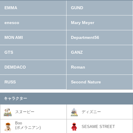
EMMA
GUND
enesco
Mary Meyer
MON AMI
Department56
GTS
GANZ
DEMDACO
Roman
RUSS
Second Nature
キャラクター
スヌーピー
ディズニー
Boo
SESAME STREET
(ポメラニアン)