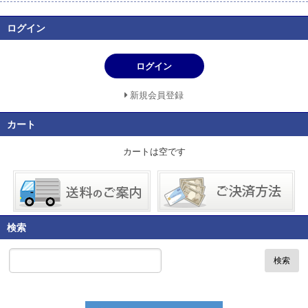
す。
その中でも
enesco gift（エネスコギフト）、Department 56（デ
ログイン
パートメント56）
などのブランドから成る欧州・米国における
最大のギフト雑貨メーカー
enesco
社と、米国ギフトメーカー
GUND(ガンド)
社の国内正規総代理店として小売店様に提供させて
ログイン
頂きます。
新規会員登録
ギフトシーズンが最も賑わうクリスマスシーズンには多くの欧米
メーカーのアイテムはもちろん、弊社企画のインテリア商材や装
カート
飾アイテムも
好評を博しており、大手チェーン店・ネットショップ・有名百貨
カートは空です
店・専門店・ギフトショップ・ネットショップ等、店舗形態を問
わず多くの
お客様との取引実績も多数あり、安心してお取引頂けます。
弊社は大阪・東京にショールームを構えているのでご来場頂けれ
検索
ば、実際に商品をご覧頂くことも可能です。また、小ロット〜ボ
リュームでの
検索
お取引まで各種対応が出来る体制を整えております。
TABATA-Webではお客様の意見も今後取入れ、より使いやすい
「web 卸」を目指して参りたいと思いますので今後ともよろしく