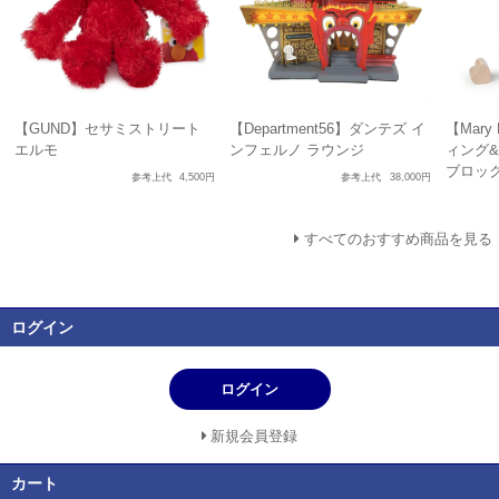
【GUND】セサミストリート
【Department56】ダンテズ イ
【Mary
エルモ
ンフェルノ ラウンジ
ィング&
ブロッ
参考上代
4,500円
参考上代
38,000円
すべてのおすすめ商品を見る
ログイン
ログイン
新規会員登録
カート