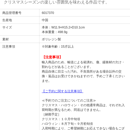
クリスマスシーズンの楽しい雰囲気を味わえる作品です。
商品管理番号
6017370
生産地
中国
サイズ
本体：W11.9×H15.2×D10.1cm
本体重量：498.9g
素材
ポリレジン製
注意事項
※対象年齢：15才以上
【注意事項】
輸入商品のため、輸送による箱潰れ、傷、緩衝材の欠け・
割れなどがあることがございます。
商品自体に目立った汚れ、不良箇所がある場合以外の交
換・返品はお受けできかねますので、予めご了承ください
ませ。
【ご予約に関する注意事項】
≪予約でのご注文についてのご注意≫
クリスマス・ハロウィン・その他通常商品は、それぞれ入
荷時期が異なるため、同送はできません。
［納期予定］
クリスマス：１０月中旬頃
ハロウィン：８月下旬～９月初旬頃
入荷時期により、ご希望納期にお応えできない場合もござ