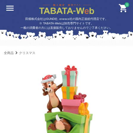
0
田畑株式会社はGUND社, enesco社の国内正規総代理店です。
※ TABATA-Webは卸売専門サイトです。
一般の消費者の方には直接販売しておりませんのでご了承ください。
全商品
クリスマス