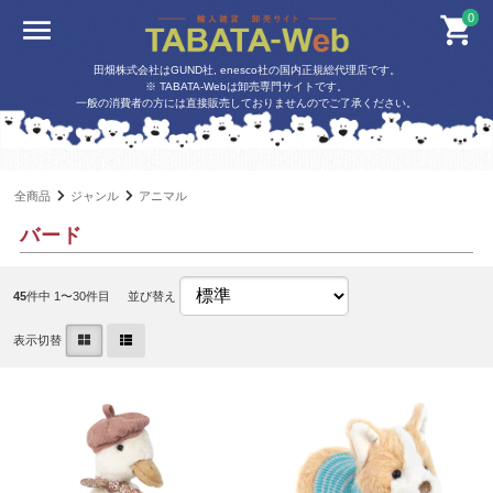
0
田畑株式会社はGUND社, enesco社の国内正規総代理店です。
※ TABATA-Webは卸売専門サイトです。
一般の消費者の方には直接販売しておりませんのでご了承ください。
全商品
ジャンル
アニマル
バード
45
件中 1〜30件目
並び替え
表示切替