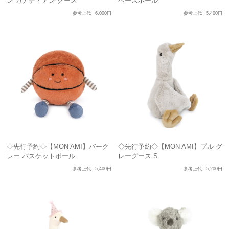
ン カナディアン グース
ベースボール
参考上代
6,000円
参考上代
5,400円
◇先行予約◇【MON AMI】バーク
◇先行予約◇【MON AMI】プル グ
レー バスケットボール
レーグース S
参考上代
5,400円
参考上代
5,200円