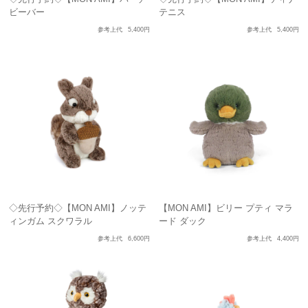
ビーバー
テニス
参考上代
5,400円
参考上代
5,400円
◇先行予約◇【MON AMI】ノッテ
【MON AMI】ビリー プティ マラ
ィンガム スクワラル
ード ダック
参考上代
6,600円
参考上代
4,400円