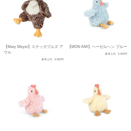
【Mary Meyer】スナッガブルズ ア
【MON AMI】ヘーゼルヘン ブルー
ウル
参考上代
4,400円
参考上代
4,800円