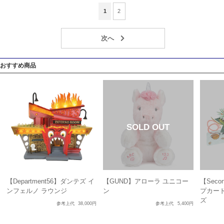
1
2
おすすめ商品
【Department56】ダンテズ イ
【GUND】アローラ ユニコー
【Seco
ンフェルノ ラウンジ
ン
プカード
ズ
参考上代
38,000円
参考上代
5,400円