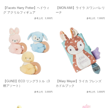
【Facets Harry Potter】ヘドウィ
【MON AMI】ライラ スワンバレリ
グ アクリルフィギュア
ーナ
参考上代
3,300円
参考上代
7,000円
【GUND】ECO リングラトル（3
【Mary Meyer】ライカ フレンズ
柄アソート）
カドルブック
参考上代
3,000円
参考上代
3,800円