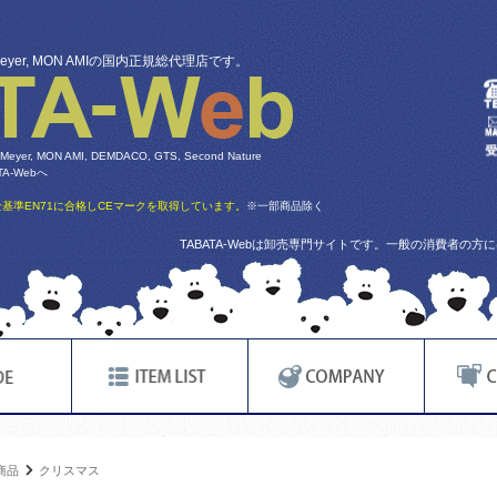
 Meyer, MON AMIの国内正規総代理店です。
 Meyer, MON AMI, DEMDACO, GTS, Second Nature
-Webへ
基準EN71に合格しCEマークを取得しています。
※一部商品除く
TABATA-Webは卸売専門サイトです。一般の消費者の
商品
クリスマス