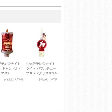
行予約◇ナイト
◇先行予約◇ナイト
 キャンドル <
ライト バブルチュー
スマス>
ブJOY <クリスマス>
参考上代
1,000円
参考上代
1,000円