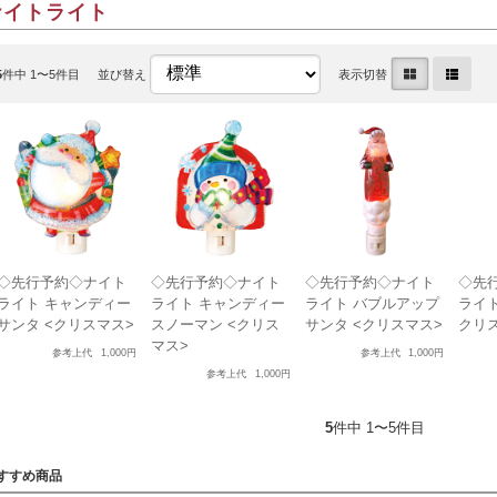
ナイトライト
5
件中 1〜5件目
並び替え
表示切替
◇先行予約◇ナイト
◇先行予約◇ナイト
◇先行予約◇ナイト
◇先
ライト キャンディー
ライト キャンディー
ライト バブルアップ
ライト
サンタ <クリスマス>
スノーマン <クリス
サンタ <クリスマス>
クリ
マス>
参考上代
1,000円
参考上代
1,000円
参考上代
1,000円
5
件中 1〜5件目
すすめ商品