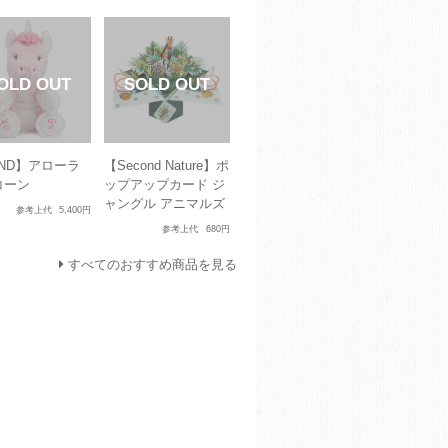
ND】アローラ
【Second Nature】ポ
コーン
ップアップカード ジ
ャングル アニマルズ
参考上代
5,400円
参考上代
680円
すべてのおすすめ商品を見る