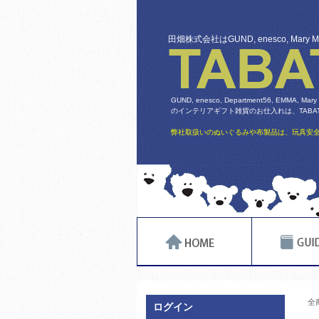
田畑株式会社はGUND, enesco, Mary
GUND, enesco, Department56, EMMA, Mary
のインテリアギフト雑貨のお仕入れは、TABATA
弊社取扱いのぬいぐるみや布製品は、玩具安全
全
ログイン