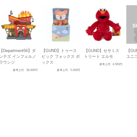
【Department56】ダ
【GUND】トゥース
【GUND】セサミス
【GU
ンテズ インフェルノ
ピック フォックス ボ
トリート エルモ
ユニ
ラウンジ
ックス
参考上代
4,500円
参考上代
38,000円
参考上代
5,000円