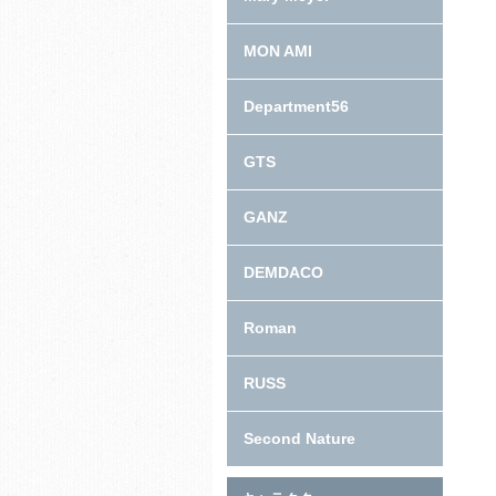
MON AMI
Department56
GTS
GANZ
DEMDACO
Roman
RUSS
Second Nature