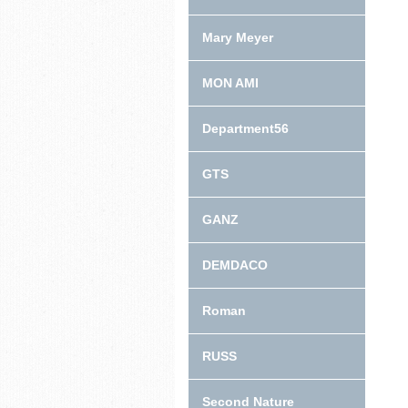
Mary Meyer
MON AMI
Department56
GTS
GANZ
DEMDACO
Roman
RUSS
Second Nature