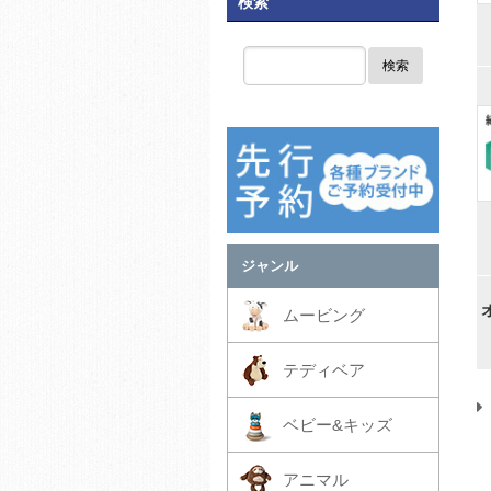
検索
検索
ジャンル
ムービング
テディベア
ベビー&キッズ
アニマル