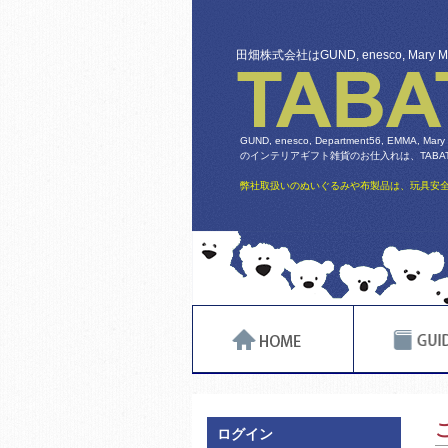
田畑株式会社はGUND, enesco, Mary
GUND, enesco, Department56, EMMA, Mary
のインテリアギフト雑貨のお仕入れは、TABATA
弊社取扱いのぬいぐるみや布製品は、玩具安全
ログイン