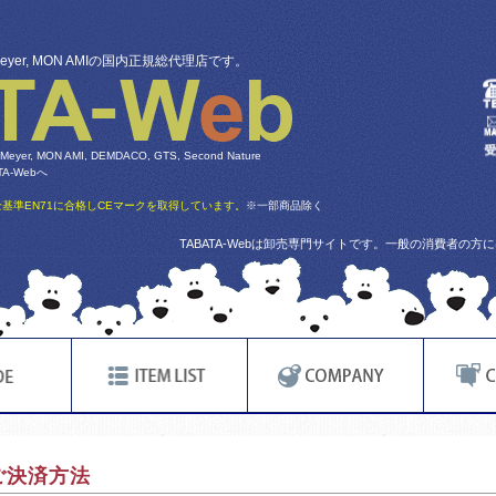
 Meyer, MON AMIの国内正規総代理店です。
 Meyer, MON AMI, DEMDACO, GTS, Second Nature
-Webへ
基準EN71に合格しCEマークを取得しています。
※一部商品除く
TABATA-Webは卸売専門サイトです。一般の消費者の
ご決済方法