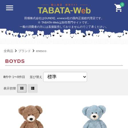
0
田畑株式会社はGUND社, enesco社の国内正規総代理店です。
※ TABATA-Webは卸売専門サイトです。
一般の消費者の方には直接販売しておりませんのでご了承ください。
全商品
ブランド
enesco
BOYDS
8
件中 1〜8件目
並び替え
表示切替