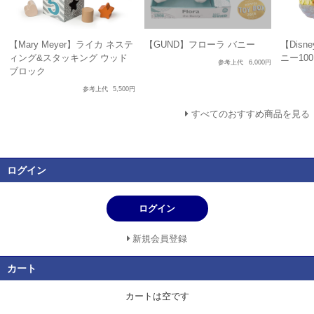
【Mary Meyer】ライカ ネステ
【GUND】フローラ バニー
【Disn
ィング&スタッキング ウッド
ニー10
参考上代
6,000円
ブロック
参考上代
5,500円
すべてのおすすめ商品を見る
ログイン
ログイン
新規会員登録
カート
カートは空です