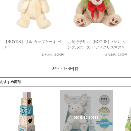
【BOYDS】リル カップケーキ ベ
◇先行予約◇【BOYDS】ババ・ジ
ア
ングルポーズ ベア <クリスマス>
参考上代
2,200円
参考上代
5,500円
8
件中 1〜8件目
おすすめ商品