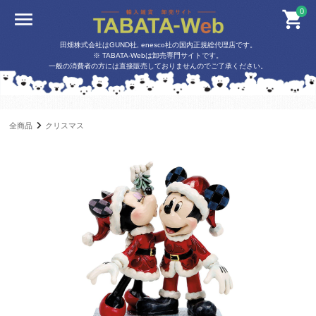
0
田畑株式会社はGUND社, enesco社の国内正規総代理店です。
※ TABATA-Webは卸売専門サイトです。
一般の消費者の方には直接販売しておりませんのでご了承ください。
全商品
クリスマス