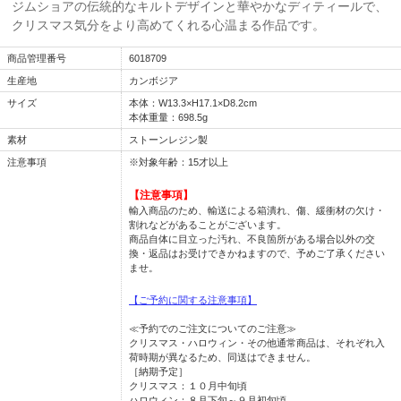
ジムショアの伝統的なキルトデザインと華やかなディティールで、
クリスマス気分をより高めてくれる心温まる作品です。
商品管理番号
6018709
生産地
カンボジア
サイズ
本体：W13.3×H17.1×D8.2cm
本体重量：698.5g
素材
ストーンレジン製
注意事項
※対象年齢：15才以上
【注意事項】
輸入商品のため、輸送による箱潰れ、傷、緩衝材の欠け・
割れなどがあることがございます。
商品自体に目立った汚れ、不良箇所がある場合以外の交
換・返品はお受けできかねますので、予めご了承ください
ませ。
【ご予約に関する注意事項】
≪予約でのご注文についてのご注意≫
クリスマス・ハロウィン・その他通常商品は、それぞれ入
荷時期が異なるため、同送はできません。
［納期予定］
クリスマス：１０月中旬頃
ハロウィン：８月下旬～９月初旬頃