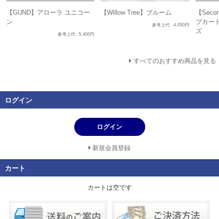
【GUND】アローラ ユニコー
【Willow Tree】ブルーム
【Seco
ン
プカード
参考上代
4,050円
ズ
参考上代
5,400円
すべてのおすすめ商品を見る
ログイン
ログイン
新規会員登録
カート
カートは空です