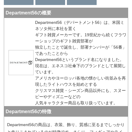
Department56の概要
Department56（デパートメント56）は、米国ミ
ネソタ州に本社を置く
ギフト雑貨メーカーです。19世紀から続くフラワ
ーショップのギフト雑貨部署が
独立したことで誕生し、部署ナンバーが「56番」
であったことから
Department56というブランド名になりました。
現在は、エネスコ社傘下のブランドとして展開し
ています。
アメリカやヨーロッパ各地の懐かしい街並みを再
現したライトハウスを始めとする
クリスマス雑貨・シーズン商品以外にも、スヌー
ピーやディズニーなどの
人気キャラクター商品も取り扱っています。
Department56の特徴
Department56の商品は、衣装、飾り、質感に至るまでしっかり
と作りこまれているのが特徴です。さらに、フィギュアやライ