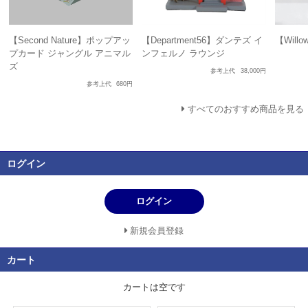
【Second Nature】ポップアッ
【Department56】ダンテズ イ
【Will
プカード ジャングル アニマル
ンフェルノ ラウンジ
ズ
参考上代
38,000円
参考上代
680円
すべてのおすすめ商品を見る
ログイン
ログイン
新規会員登録
カート
カートは空です