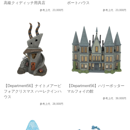
高級クィディッチ用具店
ボートハウス
参考上代
23,000円
参考上代
23,000円
【Department56】ナイトメアービ
【Department56】ハリーポッター
フォアクリスマス ハーレクインハ
マルフォイの館
ウス
参考上代
39,000円
参考上代
28,000円