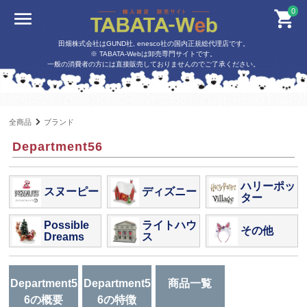
0
田畑株式会社はGUND社, enesco社の国内正規総代理店です。
※ TABATA-Webは卸売専門サイトです。
一般の消費者の方には直接販売しておりませんのでご了承ください。
全商品
ブランド
Department56
ハリーポッ
スヌーピー
ディズニー
ター
Possible
ライトハウ
その他
Dreams
ス
Department5
Department5
商品一覧
6の概要
6の特徴