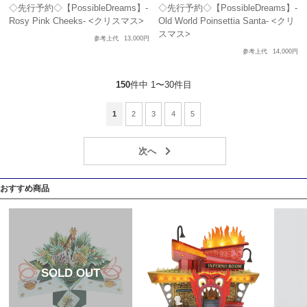
◇先行予約◇【PossibleDreams】-
◇先行予約◇【PossibleDreams】-
Rosy Pink Cheeks- <クリスマス>
Old World Poinsettia Santa- <クリ
スマス>
参考上代
13,000円
参考上代
14,000円
150
件中 1〜30件目
1
2
3
4
5
おすすめ商品