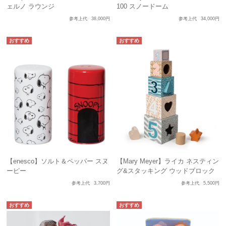
ェルノ ラウンジ
100 スノードーム
参考上代
38,000円
参考上代
34,000円
【enesco】ソルト＆ペッパー スヌ
【Mary Meyer】ライカ ネスティン
ーピー
グ&スタッキング ウッドブロック
参考上代
3,700円
参考上代
5,500円