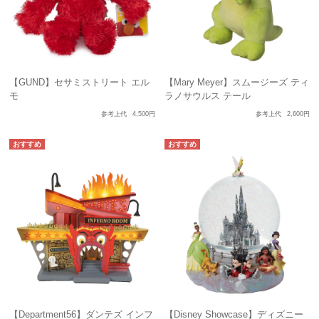
【GUND】セサミストリート エル
【Mary Meyer】スムージーズ ティ
モ
ラノサウルス テール
参考上代
4,500円
参考上代
2,600円
【Department56】ダンテズ インフ
【Disney Showcase】ディズニー