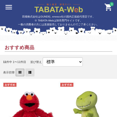
0
田畑株式会社はGUND社, enesco社の国内正規総代理店です。
※ TABATA-Webは卸売専門サイトです。
一般の消費者の方には直接販売しておりませんのでご了承ください。
おすすめ商品
11
件中 1〜11件目
並び替え
表示切替