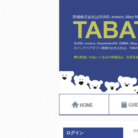
田畑株式会社はGUND, enesco, Mary
GUND, enesco, Department56, EMMA, Mary
のインテリアギフト雑貨のお仕入れは、TABATA
弊社取扱いのぬいぐるみや布製品は、玩具安全
全
ログイン