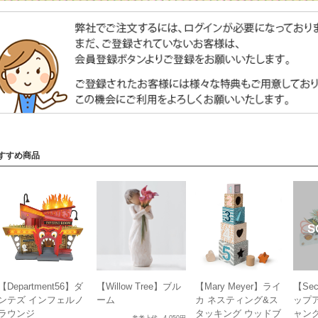
すすめ商品
【Department56】ダ
【Willow Tree】ブル
【Mary Meyer】ライ
【Sec
ンテズ インフェルノ
ーム
カ ネスティング&ス
ップ
ラウンジ
タッキング ウッドブ
ャン
参考上代
4,050円