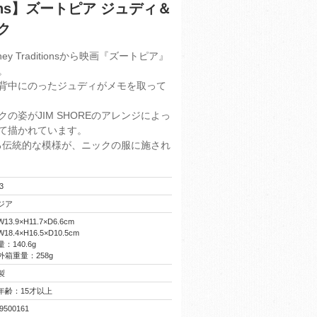
itions】ズートピア ジュディ＆
ク
ney Traditionsから映画『ズートピア』
。
背中にのったジュディがメモを取って
の姿がJIM SHOREのアレンジによっ
て描かれています。
もある伝統的な模様が、ニックの服に施され
3
ジア
3.9×H11.7×D6.6cm
8.4×H16.5×D10.5cm
：140.6g
箱重量：258g
製
年齢：15才以上
9500161