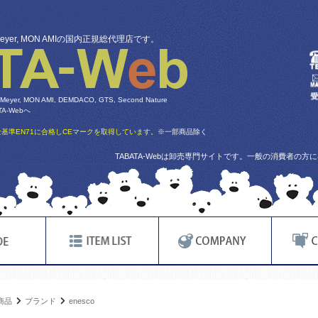
 Meyer, MON AMIの国内正規総代理店です。
 Meyer, MON AMI, DEMDACO, GTS, Second Nature
-Webへ
基準EN71に合格しCEマークを取得しています。
※一部商品除く
TABATA-Webは卸売専門サイトです。一般の消費者の
商品
ブランド
enesco