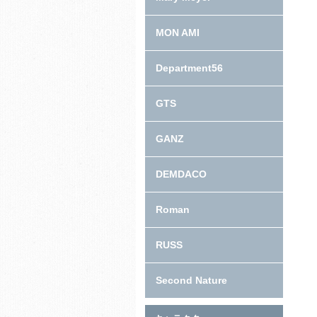
MON AMI
Department56
GTS
GANZ
DEMDACO
Roman
RUSS
Second Nature