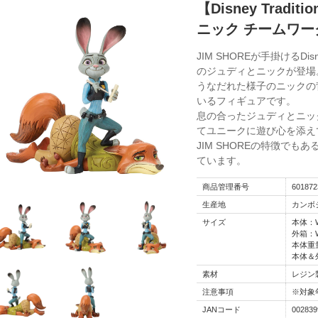
【Disney Trad
ニック チームワー
JIM SHOREが手掛けるDis
のジュディとニックが登場
うなだれた様子のニックの
いるフィギュアです。
息の合ったジュディとニック
てユニークに遊び心を添え
JIM SHOREの特徴で
ています。
商品管理番号
601872
生産地
カンボ
サイズ
本体：W1
外箱：W1
本体重量
本体＆外
素材
レジン
注意事項
※対象
JANコード
002839