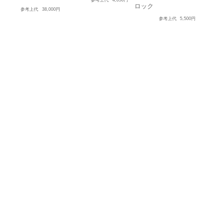
ロック
参考上代
38,000円
参考上代
5,500円