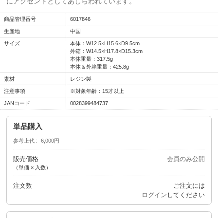
にアクセントとしてあしらわれています。
商品管理番号
6017846
生産地
中国
サイズ
本体：W12.5×H15.6×D9.5cm
外箱：W14.5×H17.8×D15.3cm
本体重量：317.5g
本体＆外箱重量：425.8g
素材
レジン製
注意事項
※対象年齢：15才以上
JANコード
0028399484737
単品購入
参考上代
6,000円
販売価格
会員のみ公開
（単価 × 入数）
注文数
ご注文には
ログイン
してください