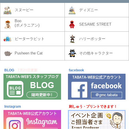
スヌーピー
ディズニー
Boo
SESAME STREET
(ポメラニアン)
ピーターラビット
ハリーポッター
Pusheen the Cat
その他キャラクター
BLOG
7月21日更新
facebook
Instagram
刺しゅう・プリントできます！