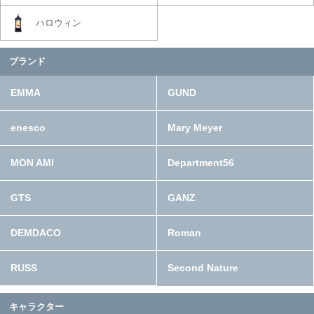
ハロウィン
ブランド
EMMA
GUND
enesco
Mary Meyer
MON AMI
Department56
GTS
GANZ
DEMDACO
Roman
RUSS
Second Nature
キャラクター