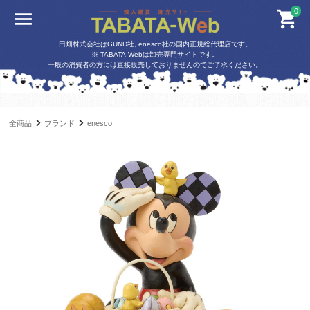
0
田畑株式会社はGUND社, enesco社の国内正規総代理店です。
※ TABATA-Webは卸売専門サイトです。
一般の消費者の方には直接販売しておりませんのでご了承ください。
全商品
ブランド
enesco