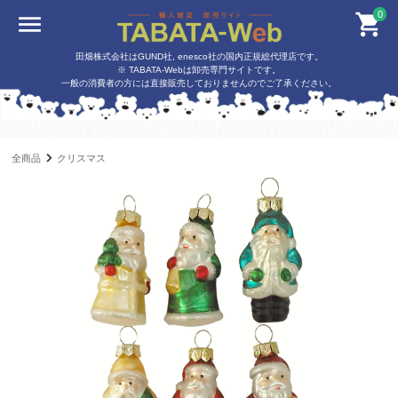
0
田畑株式会社はGUND社, enesco社の国内正規総代理店です。
※ TABATA-Webは卸売専門サイトです。
一般の消費者の方には直接販売しておりませんのでご了承ください。
全商品
クリスマス