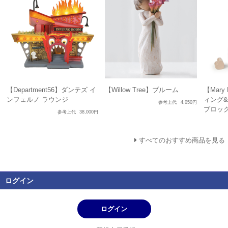
【Department56】ダンテズ イ
【Willow Tree】ブルーム
【Mary
ンフェルノ ラウンジ
ィング&
参考上代
4,050円
ブロッ
参考上代
38,000円
すべてのおすすめ商品を見る
ログイン
ログイン