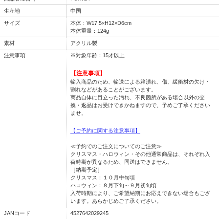
生産地
中国
サイズ
本体：W17.5×H12×D6cm
本体重量：124g
素材
アクリル製
注意事項
※対象年齢：15才以上
【注意事項】
輸入商品のため、輸送による箱潰れ、傷、緩衝材の欠け・
割れなどがあることがございます。
商品自体に目立った汚れ、不良箇所がある場合以外の交
換・返品はお受けできかねますので、予めご了承ください
ませ。
【ご予約に関する注意事項】
≪予約でのご注文についてのご注意≫
クリスマス・ハロウィン・その他通常商品は、それぞれ入
荷時期が異なるため、同送はできません。
［納期予定］
クリスマス：１０月中旬頃
ハロウィン：８月下旬～９月初旬頃
入荷時期により、ご希望納期にお応えできない場合もござ
います。あらかじめご了承ください。
JANコード
4527642029245