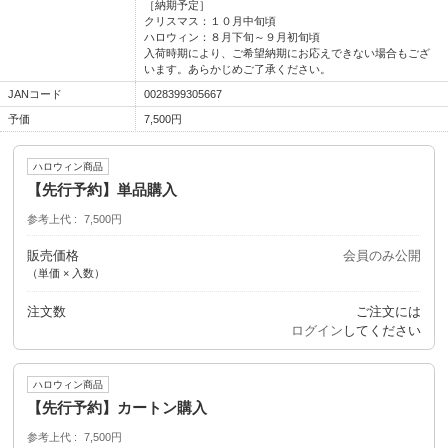
［納期予定］
クリスマス：１０月中旬頃
ハロウィン：８月下旬～９月初旬頃
入荷時期により、ご希望納期にお応えできない場合もござ
います。あらかじめご了承ください。
JANコード
0028399305667
予価
7,500円
ハロウィン商品
【先行予約】単品購入
参考上代
7,500円
販売価格
会員のみ公開
（単価 × 入数）
注文数
ご注文には
ログイン
してください
ハロウィン商品
【先行予約】カートン購入
参考上代
7,500円