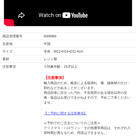
商品管理番号
6008966
生産地
中国
サイズ
本体：W12×H14×D11.4cm
素材
レジン製
注意事項
※対象年齢：15才以上
【注意事項】
輸入商品のため、輸送による箱潰れ、傷、緩衝材の欠け・
割れなどがあることがございます。
商品自体に目立った汚れ、不良箇所がある場合以外の交
換・返品はお受けできかねますので、予めご了承ください
ませ。
【ご予約に関する注意事項】
≪予約でのご注文についてのご注意≫
クリスマス・ハロウィン・その他通常商品は、それぞれ入
荷時期が異なるため、同送はできません。