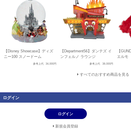
【Disney Showcase】ディズ
【Department56】ダンテズ イ
【GUN
ニー100 スノードーム
ンフェルノ ラウンジ
エルモ
参考上代
34,000円
参考上代
38,000円
すべてのおすすめ商品を見る
ログイン
ログイン
新規会員登録