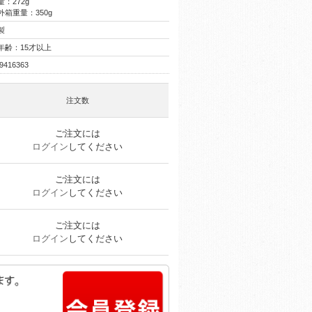
：272g
箱重量：350g
製
年齢：15才以上
9416363
注文数
ご注文には
ログイン
してください
ご注文には
ログイン
してください
ご注文には
ログイン
してください