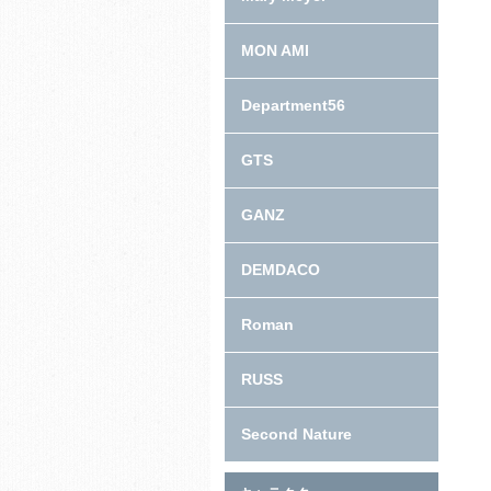
MON AMI
Department56
GTS
GANZ
DEMDACO
Roman
RUSS
Second Nature