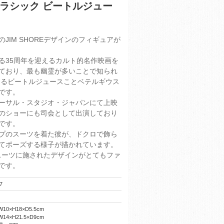
】クラシック ビートルジュー
JIM SHOREデザインのフィギュアが
る35周年を迎えるカルト的名作映画を
ており、最も幽霊が多いことで知られ
あるビートルジュースことベテルギウス
です。
ーサル・スタジオ・ジャパンにて上映
のショーにも司会として出演しており
です。
プのスーツを着た彼が、ドクロで飾ら
てポーズする様子が描かれています。
ンがスーツに施されたデザインがとてもファ
です。
7
0×H18×D5.5cm
4×H21.5×D9cm