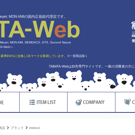
 Meyer, MON AMIの国内正規総代理店です。
 Meyer, MON AMI, DEMDACO, GTS, Second Nature
-Webへ
基準EN71に合格しCEマークを取得しています。
※一部商品除く
TABATA-Webは卸売専門サイトです。一般の消費者の
商品
ブランド
enesco