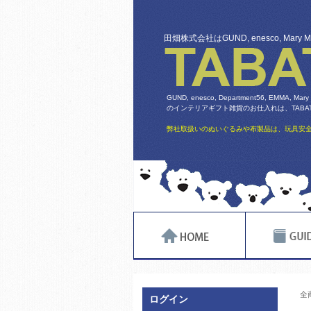
田畑株式会社はGUND, enesco, Mary
GUND, enesco, Department56, EMMA, Mary
のインテリアギフト雑貨のお仕入れは、TABATA
弊社取扱いのぬいぐるみや布製品は、玩具安全
全
ログイン