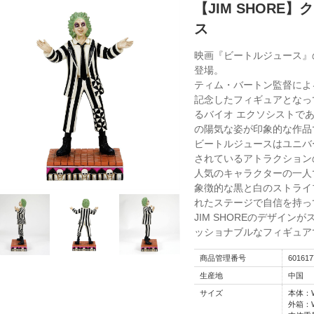
【JIM SHORE
ス
映画『ビートルジュース』の
登場。
ティム・バートン監督によ
記念したフィギュアとなっ
るバイオ エクソシストで
の陽気な姿が印象的な作品
ビートルジュースはユニバ
されているアトラクション
人気のキャラクターの一人
象徴的な黒と白のストライ
れたステージで自信を持っ
JIM SHOREのデザイ
ッショナブルなフィギュア
商品管理番号
601617
生産地
中国
サイズ
本体：W1
外箱：W1