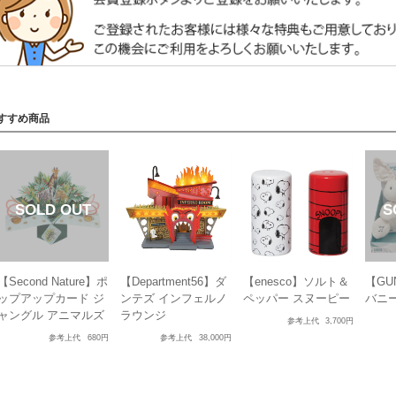
すすめ商品
【Second Nature】ポ
【Department56】ダ
【enesco】ソルト＆
【GU
ップアップカード ジ
ンテズ インフェルノ
ペッパー スヌーピー
バニ
ャングル アニマルズ
ラウンジ
参考上代
3,700円
参考上代
680円
参考上代
38,000円