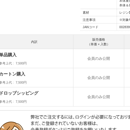
本体重量
本体＆外
素材
レジン
注意事項
※対象
JANコード
002839
販売価格
内訳
（単価 × 入数）
単品購入
会員のみ公開
参考上代
7,500円
カートン購入
会員のみ公開
参考上代
7,500円
ドロップシッピング
会員のみ公開
参考上代
7,500円