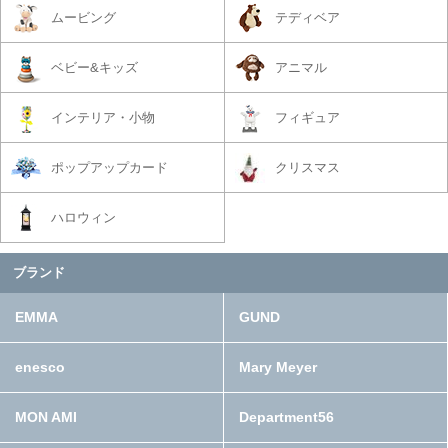
ムービング
テディベア
ベビー&キッズ
アニマル
インテリア・小物
フィギュア
ポップアップカード
クリスマス
ハロウィン
ブランド
EMMA
GUND
enesco
Mary Meyer
MON AMI
Department56