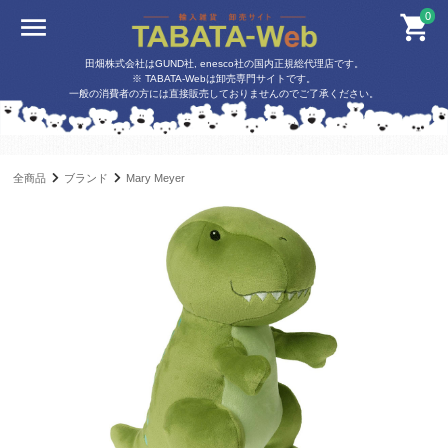
0
田畑株式会社はGUND社, enesco社の国内正規総代理店です。
※ TABATA-Webは卸売専門サイトです。
一般の消費者の方には直接販売しておりませんのでご了承ください。
全商品
ブランド
Mary Meyer