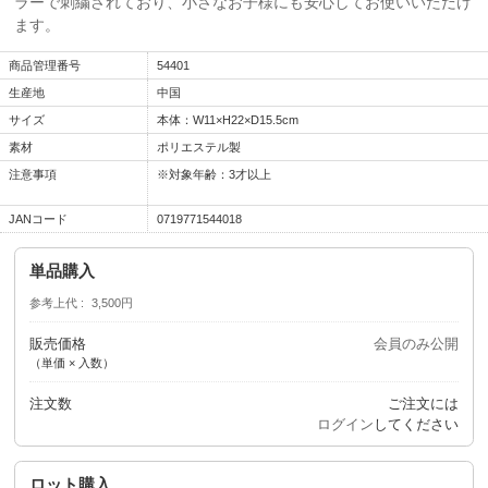
ラーで刺繍されており、小さなお子様にも安心してお使いいただけ
ます。
商品管理番号
54401
生産地
中国
サイズ
本体：W11×H22×D15.5cm
素材
ポリエステル製
注意事項
※対象年齢：3才以上
JANコード
0719771544018
単品購入
参考上代
3,500円
販売価格
会員のみ公開
（単価 × 入数）
注文数
ご注文には
ログイン
してください
ロット購入