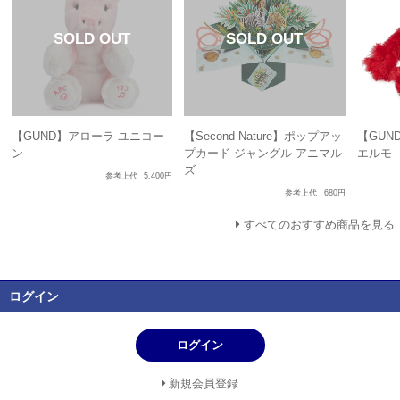
【GUND】アローラ ユニコー
【Second Nature】ポップアッ
【GUN
ン
プカード ジャングル アニマル
エルモ
ズ
参考上代
5,400円
参考上代
680円
すべてのおすすめ商品を見る
ログイン
ログイン
新規会員登録