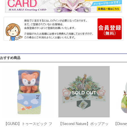
おすすめ商品
【GUND】トゥースピック フ
【Second Nature】ポップアッ
【Disn