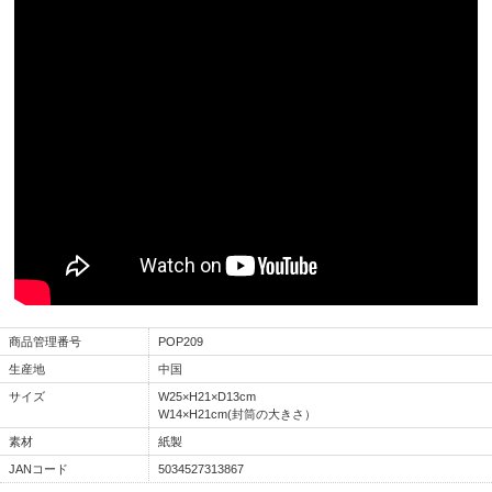
商品管理番号
POP209
生産地
中国
サイズ
W25×H21×D13cm
W14×H21cm(封筒の大きさ）
素材
紙製
JANコード
5034527313867