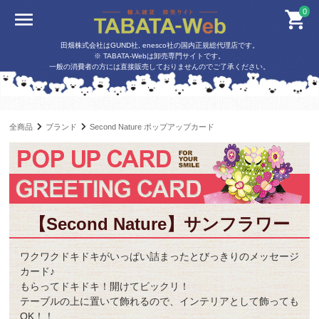
0
田畑株式会社はGUND社, enesco社の国内正規総代理店です。
※ TABATA-Webは卸売専門サイトです。
一般の消費者の方には直接販売しておりませんのでご了承ください。
全商品
ブランド
Second Nature ポップアップカード
【Second Nature】サンフラワー
ワクワクドキドキがいっぱい詰まったとびっきりのメッセージ
カード♪
もらってドキドキ！開けてビックリ！
テーブルの上に置いて飾れるので、インテリアとして飾っても
OK！！