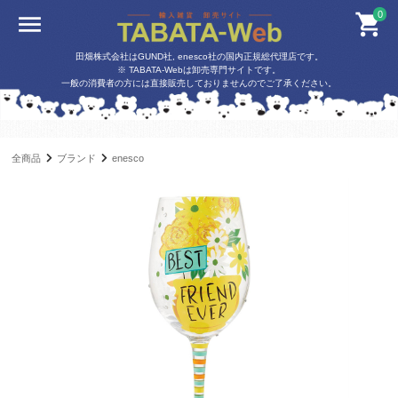
0
田畑株式会社はGUND社, enesco社の国内正規総代理店です。
※ TABATA-Webは卸売専門サイトです。
一般の消費者の方には直接販売しておりませんのでご了承ください。
全商品
ブランド
enesco