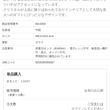
ツバチがアクセントになっています。
クリスタルが上品に散りばめられておりインテリアとして大切な友
人へのギフトにぴったりなデザインです。
商品管理番号
6013093
生産地
中国
サイズ
W8.5×H22.4cm
素材
ガラス
注意事項
容量15オンス（約440ml）・電子レンジ不可・食器洗い機不
可・直火、オーブン不可。
専用BOXに梱包されています。
JANコード
0028399365067
単品購入
参考上代
4,500円
販売価格
会員のみ公開
（単価 × 入数）
注文数
ご注文には
ログイン
してください