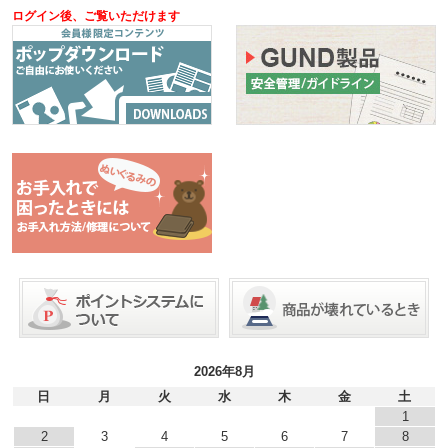
ログイン後、ご覧いただけます
2026年8月
日
月
火
水
木
金
土
1
2
3
4
5
6
7
8