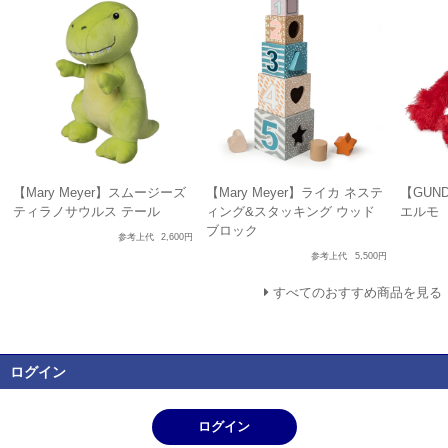
【Mary Meyer】スムージーズ
【Mary Meyer】ライカ ネステ
【GUN
ティラノサウルス テール
ィング&スタッキング ウッド
エルモ
ブロック
参考上代
2,600円
参考上代
5,500円
すべてのおすすめ商品を見る
ログイン
ログイン