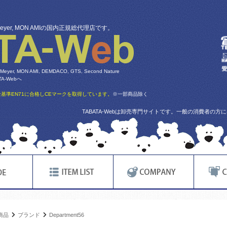
 Meyer, MON AMIの国内正規総代理店です。
 Meyer, MON AMI, DEMDACO, GTS, Second Nature
-Webへ
基準EN71に合格しCEマークを取得しています。
※一部商品除く
TABATA-Webは卸売専門サイトです。一般の消費者の
商品
ブランド
Department56