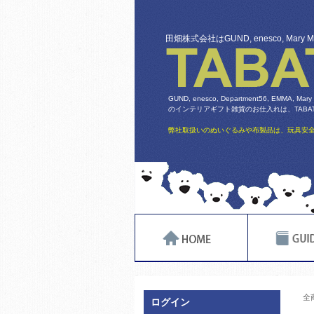
田畑株式会社はGUND, enesco, Mary
GUND, enesco, Department56, EMMA, Mary
のインテリアギフト雑貨のお仕入れは、TABATA
弊社取扱いのぬいぐるみや布製品は、玩具安全
全
ログイン