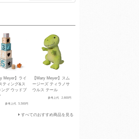
y Meyer】ライ
【Mary Meyer】スム
ネスティング&ス
ージーズ ティラノサ
キング ウッドブ
ウルス テール
ク
参考上代
2,600円
参考上代
5,500円
すべてのおすすめ商品を見る