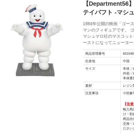
【Department
テイパフト -マシ
1984年公開の映画「ゴ
マンのフィギュアです。 
マシュマロ社のマスコット
ーストになってニューヨー
商品管理番号
601048
生産地
中国
サイズ
本体：W1
外箱：W1
本体重量
素材
レジン
注意事項
※対象
【注意
輸入商
け・割
商品自
交換・
ださい