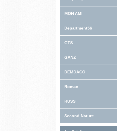
MON AMI
Department56
GTS
GANZ
DEMDACO
Roman
RUSS
Second Nature