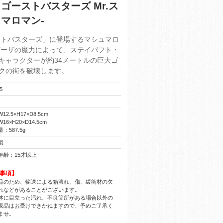
56】ゴーストバスターズ Mr.ス
ュマロマン-
ーストバスターズ」に登場するマシュマロ
ゴーザの魔力によって、ステイパフト・
キャラクターが約34メートルの巨大ゴ
クの街を破壊します。
5
2.5×H17×D8.5cm
6×H20×D14.5cm
：587.5g
製
年齢：15才以上
事項】
品のため、輸送による箱潰れ、傷、緩衝材の欠
れなどがあることがございます。
体に目立った汚れ、不良箇所がある場合以外の
返品はお受けできかねますので、予めご了承く
ませ。