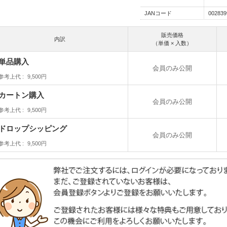
JANコード
002839
販売価格
内訳
（単価 × 入数）
単品購入
会員のみ公開
参考上代
9,500円
カートン購入
会員のみ公開
参考上代
9,500円
ドロップシッピング
会員のみ公開
参考上代
9,500円