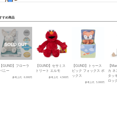
すすめ商品
【GUND】フローラ
【GUND】セサミス
【GUND】トゥース
【Mar
バニー
トリート エルモ
ピック フォックス ボ
カ 
ックス
タッ
参考上代
6,000円
参考上代
4,500円
ロッ
参考上代
5,000円