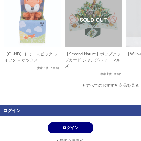
【GUND】トゥースピック フ
【Second Nature】ポップアッ
【Will
ォックス ボックス
プカード ジャングル アニマル
ズ
参考上代
5,000円
参考上代
680円
すべてのおすすめ商品を見る
ログイン
ログイン