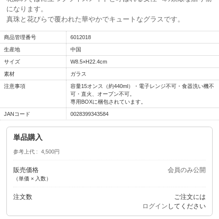
になります。
真珠と花びらで覆われた華やかでキュートなグラスです。
商品管理番号
6012018
生産地
中国
サイズ
W8.5×H22.4cm
素材
ガラス
注意事項
容量15オンス（約440ml）・電子レンジ不可・食器洗い機不
可・直火、オーブン不可。
専用BOXに梱包されています。
JANコード
0028399343584
単品購入
参考上代
4,500円
販売価格
会員のみ公開
（単価 × 入数）
注文数
ご注文には
ログイン
してください