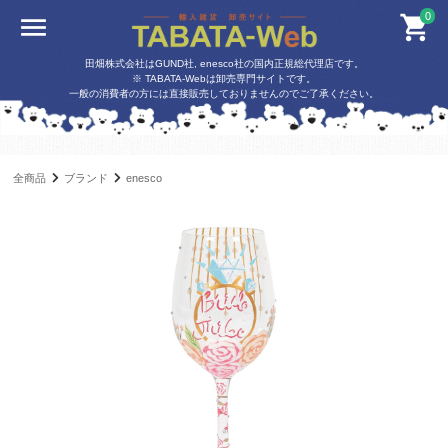
0
田畑株式会社はGUND社, enesco社の国内正規総代理店です。
※ TABATA-Webは卸売専門サイトです。
一般の消費者の方には直接販売しておりませんのでご了承ください。
全商品
ブランド
enesco