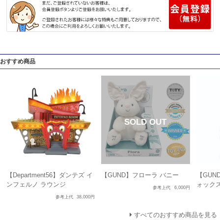
おすすめ商品
【Department56】ダンテズ イ
【GUND】フローラ バニー
【GUN
ンフェルノ ラウンジ
ォックス
参考上代
6,000円
参考上代
38,000円
すべてのおすすめ商品を見る