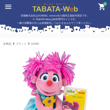
0
田畑株式会社はGUND社, enesco社の国内正規総代理店です。
※ TABATA-Webは卸売専門サイトです。
一般の消費者の方には直接販売しておりませんのでご了承ください。
全商品
ブランド
GUND