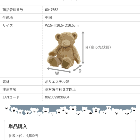
商品管理番号
6047652
生産地
中国
サイズ
W15×H16.5×D16.5cm
素材
ポリエステル製
注意事項
※対象年齢３才以上
JANコード
0028399030934
単品購入
参考上代
4,500円