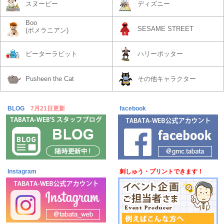
スヌーピー
ディズニー
Boo
SESAME STREET
(ポメラニアン)
ピーターラビット
ハリーポッター
Pusheen the Cat
その他キャラクター
BLOG
7月21日更新
facebook
Instagram
刺しゅう・プリントできます！