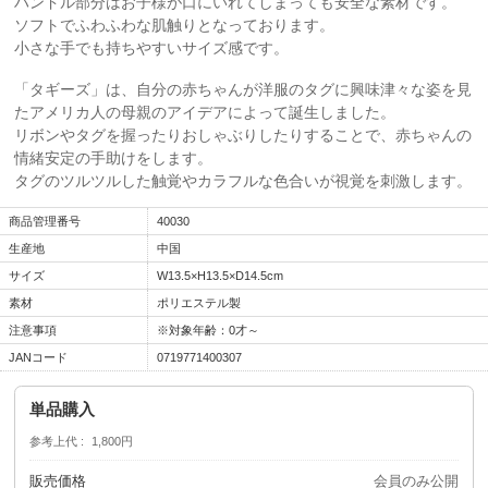
ハンドル部分はお子様が口にいれてしまっても安全な素材です。
ソフトでふわふわな肌触りとなっております。
小さな手でも持ちやすいサイズ感です。
「タギーズ」は、自分の赤ちゃんが洋服のタグに興味津々な姿を見
たアメリカ人の母親のアイデアによって誕生しました。
リボンやタグを握ったりおしゃぶりしたりすることで、赤ちゃんの
情緒安定の手助けをします。
タグのツルツルした触覚やカラフルな色合いが視覚を刺激します。
商品管理番号
40030
生産地
中国
サイズ
W13.5×H13.5×D14.5cm
素材
ポリエステル製
注意事項
※対象年齢：0才～
JANコード
0719771400307
単品購入
参考上代
1,800円
販売価格
会員のみ公開