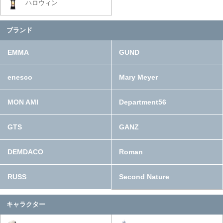
ハロウィン
ブランド
EMMA
GUND
enesco
Mary Meyer
MON AMI
Department56
GTS
GANZ
DEMDACO
Roman
RUSS
Second Nature
キャラクター