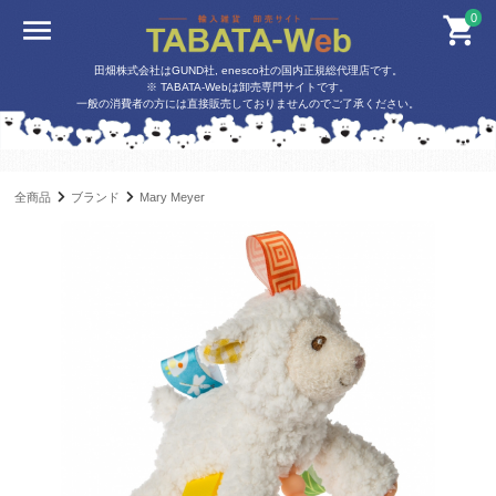
0
田畑株式会社はGUND社, enesco社の国内正規総代理店です。
※ TABATA-Webは卸売専門サイトです。
一般の消費者の方には直接販売しておりませんのでご了承ください。
全商品
ブランド
Mary Meyer