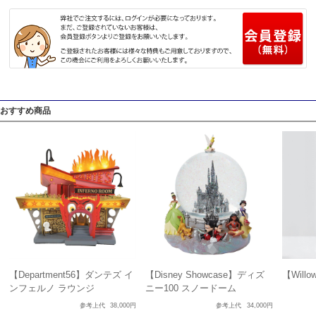
おすすめ商品
【Department56】ダンテズ イ
【Disney Showcase】ディズ
【Will
ンフェルノ ラウンジ
ニー100 スノードーム
参考上代
38,000円
参考上代
34,000円