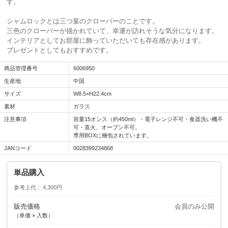
す。
シャムロックとは三つ葉のクローバーのことです。
三色のクローバーが描かれていて、幸運が訪れそうな気分になります。
インテリアとしてお部屋に飾っていただいても存在感があります。
プレゼントとしてもおすすめです。
商品管理番号
6006950
生産地
中国
サイズ
W8.5×H22.4cm
素材
ガラス
注意事項
容量15オンス（約450ml）・電子レンジ不可・食器洗い機不
可・直火、オーブン不可。
専用BOXに梱包されています。
JANコード
0028399234868
単品購入
参考上代
4,300円
販売価格
会員のみ公開
（単価 × 入数）