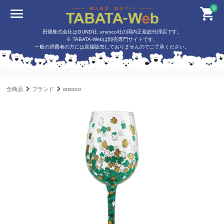
0
田畑株式会社はGUND社, enesco社の国内正規総代理店です。
※ TABATA-Webは卸売専門サイトです。
一般の消費者の方には直接販売しておりませんのでご了承ください。
全商品
ブランド
enesco