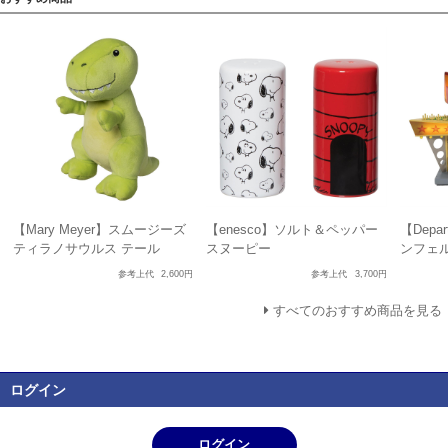
【Mary Meyer】スムージーズ
【enesco】ソルト＆ペッパー
【Depa
ティラノサウルス テール
スヌーピー
ンフェ
参考上代
2,600円
参考上代
3,700円
すべてのおすすめ商品を見る
ログイン
ログイン