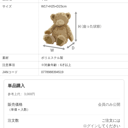
サイズ
W17×H25×D23cm
素材
ポリエステル製
注意事項
※対象年齢：6才以上
JANコード
0778988394519
単品購入
参考上代
3,000円
販売価格
会員のみ公開
（単価 × 入数）
注文数
ご注文には
ログイン
してください