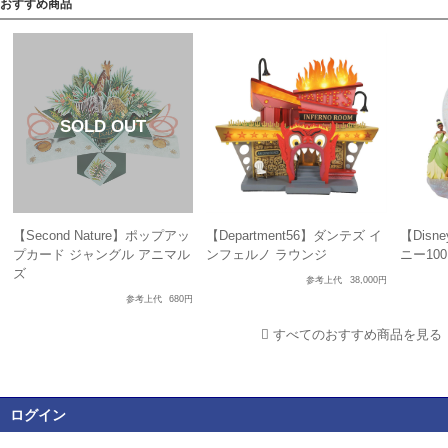
おすすめ商品
【Second Nature】ポップアッ
【Department56】ダンテズ イ
【Disn
プカード ジャングル アニマル
ンフェルノ ラウンジ
ニー10
ズ
参考上代
38,000円
参考上代
680円
すべてのおすすめ商品を見る
ログイン