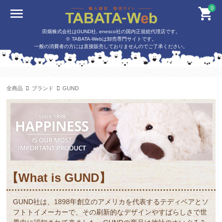
0
田畑株式会社はGUND社, enesco社の国内正規総代理店です。
※ TABATA-Webは卸売専門サイトです。
一般の消費者の方には直接販売しておりませんのでご了承ください。
全商品
ブランド
GUND
【What is GUND】
GUND社は、1898年創立のアメリカを代表するテディベアとソ
フトトイメーカーで、その刷新的なデザインやすばらしさで世