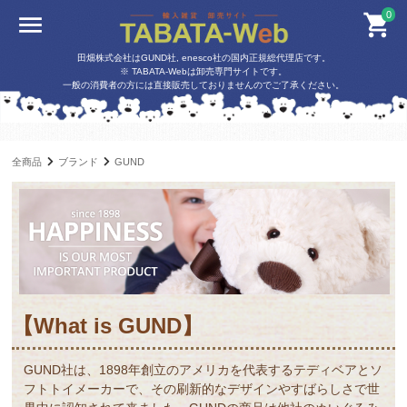
0
田畑株式会社はGUND社, enesco社の国内正規総代理店です。
※ TABATA-Webは卸売専門サイトです。
一般の消費者の方には直接販売しておりませんのでご了承ください。
全商品
ブランド
GUND
【What is GUND】
GUND社は、1898年創立のアメリカを代表するテディベアとソ
フトトイメーカーで、その刷新的なデザインやすばらしさで世