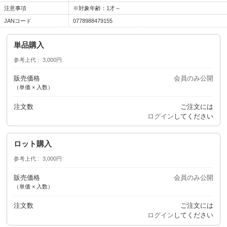
注意事項
※対象年齢：1才～
JANコード
0778988479155
単品購入
参考上代
3,000円
販売価格
会員のみ公開
（単価 × 入数）
注文数
ご注文には
ログイン
してください
ロット購入
参考上代
3,000円
販売価格
会員のみ公開
（単価 × 入数）
注文数
ご注文には
ログイン
してください