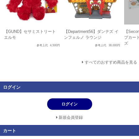
【GUND】セサミストリート
【Department56】ダンテズ イ
【Seco
エルモ
ンフェルノ ラウンジ
プカード
ズ
参考上代
4,500円
参考上代
38,000円
すべてのおすすめ商品を見る
ログイン
ログイン
新規会員登録
カート