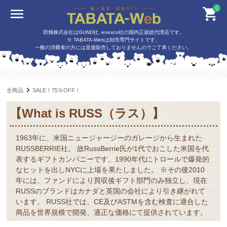
0
田畑株式会社はGUND社, enesco社の国内正規総代理店です。
※ TABATA-Webは卸売専門サイトです。
一般の消費者の方には直接販売しておりませんのでご了承ください。
全商品
SALE！75％OFF！
【What is RUSS（ラス）】
1963年に、米国ニュージャージーのガレージから生まれた
RUSSBERRIE社。 故RussBerrie氏が1代でおこした米国を代
表するギフトカンパニーです。1990年代にトロールで爆発的
なヒットを出しNYCに上場を果たしました。 ※その後2010
年には、ファンドにより買収後ギフト部門のみ独立し、現在
RUSSのブランドはカナダと英国の会社により引き継がれて
います。 RUSS社では、CE及びASTMを含む検査に適合した
商品を世界規模で開発、適正な価格にて提供されています。