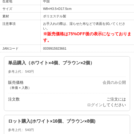
生産地
中国
サイズ
W8×H3.5×D17.5cm
素材
ポリエステル製
注意事項
お手入れの際は、湿らせた布などで表面を拭いてくださ
い。
※販売価格は75%OFF後の表示になっておりま
す。
JANコード
0039915923661
単品購入（ホワイト×4個、ブラウン×2個）
参考上代
540円
販売価格
会員のみ公開
（単価 × 入数）
注文数
ご注文には
ログイン
してください
ロット購入(ホワイト×16個、ブラウン×8個)
参考上代
540円