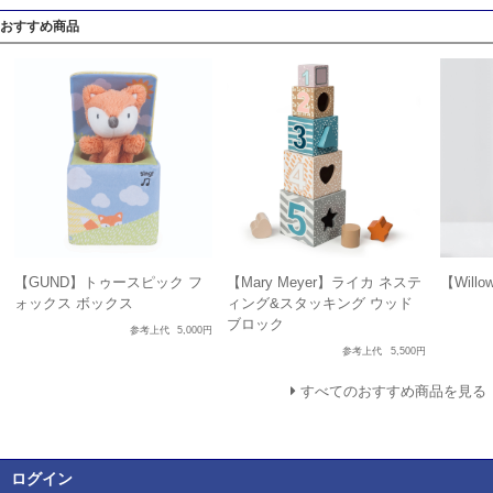
おすすめ商品
【GUND】トゥースピック フ
【Mary Meyer】ライカ ネステ
【Will
ォックス ボックス
ィング&スタッキング ウッド
ブロック
参考上代
5,000円
参考上代
5,500円
すべてのおすすめ商品を見る
ログイン