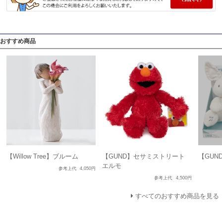
おすすめ商品
【Willow Tree】ブルーム
【GUND】セサミストリート
【GUN
エルモ
参考上代
4,050円
参考上代
4,500円
すべてのおすすめ商品を見る