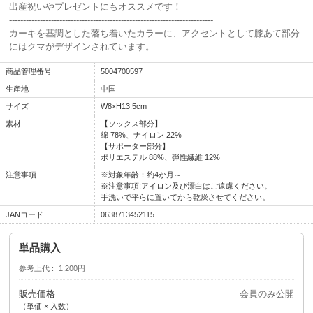
出産祝いやプレゼントにもオススメです！
-------------------------------------------------------------------------
カーキを基調とした落ち着いたカラーに、アクセントとして膝あて部分
にはクマがデザインされています。
商品管理番号
5004700597
生産地
中国
サイズ
W8×H13.5cm
素材
【ソックス部分】
綿 78%、ナイロン 22%
【サポーター部分】
ポリエステル 88%、弾性繊維 12%
注意事項
※対象年齢：約4か月～
※注意事項:アイロン及び漂白はご遠慮ください。
手洗いで平らに置いてから乾燥させてください。
JANコード
0638713452115
単品購入
参考上代
1,200円
販売価格
会員のみ公開
（単価 × 入数）