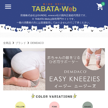
0
田畑株式会社はGUND社, enesco社の国内正規総代理店です。
※ TABATA-Webは卸売専門サイトです。
一般の消費者の方には直接販売しておりませんのでご了承ください。
全商品
ブランド
DEMDACO