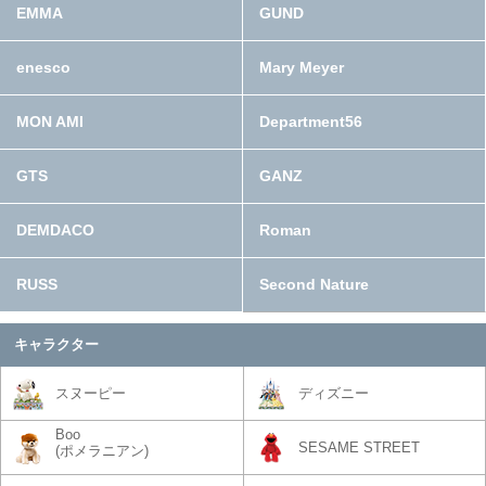
EMMA
GUND
enesco
Mary Meyer
MON AMI
Department56
GTS
GANZ
DEMDACO
Roman
RUSS
Second Nature
キャラクター
スヌーピー
ディズニー
Boo
SESAME STREET
(ポメラニアン)