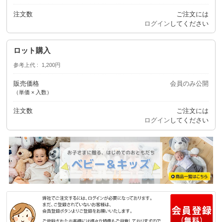
注文数
ご注文には
ログイン
してください
ロット購入
参考上代
1,200円
販売価格
会員のみ公開
（単価 × 入数）
注文数
ご注文には
ログイン
してください