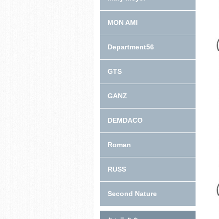
MON AMI
Department56
GTS
GANZ
DEMDACO
Roman
RUSS
Second Nature