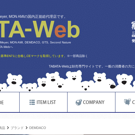
 Meyer, MON AMIの国内正規総代理店です。
 Meyer, MON AMI, DEMDACO, GTS, Second Nature
-Webへ
基準EN71に合格しCEマークを取得しています。
※一部商品除く
TABATA-Webは卸売専門サイトです。一般の消費者の
商品
ブランド
DEMDACO