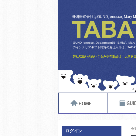
田畑株式会社はGUND, enesco, Mary
GUND, enesco, Department56, EMMA, Mary
のインテリアギフト雑貨のお仕入れは、TABATA
弊社取扱いのぬいぐるみや布製品は、玩具安全
全
ログイン