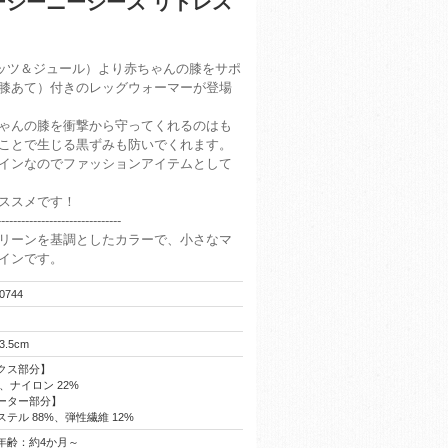
】イージーニージーズ リトレス
es（ナッツ＆ジュール）より赤ちゃんの膝をサポ
膝あて）付きのレッグウォーマーが登場
ゃんの膝を衝撃から守ってくれるのはも
ことで生じる黒ずみも防いでくれます。
インなのでファッションアイテムとして
ススメです！
-------------------------------
リーンを基調としたカラーで、小さなマ
インです。
0744
3.5cm
クス部分】
%、ナイロン 22%
ーター部分】
テル 88%、弾性繊維 12%
年齢：約4か月～