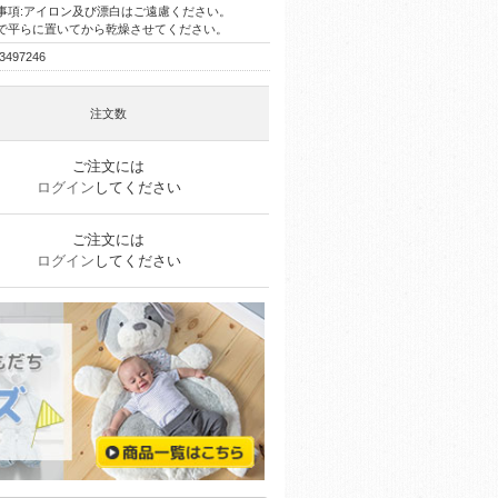
事項:アイロン及び漂白はご遠慮ください。
で平らに置いてから乾燥させてください。
3497246
注文数
ご注文には
ログイン
してください
ご注文には
ログイン
してください