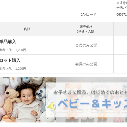
※注意
手洗い
JANコード
063871
販売価格
内訳
（単価 × 入数）
単品購入
会員のみ公開
参考上代
1,200円
ロット購入
会員のみ公開
参考上代
1,200円