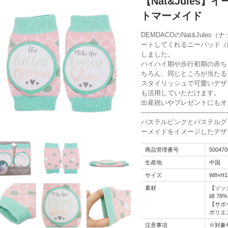
【Nat&Jules
トマーメイド
DEMDACOのNat&Jul
ートしてくれるニーパッド（
しました。
ハイハイ期や歩行初期の赤ち
ちろん、同じところが当たる
スタイリッシュで可愛いデザ
も活用していただけます。
出産祝いやプレゼントにもオ
------------------------------------------
パステルピンクとパステルグ
ーメイドをイメージしたデザ
商品管理番号
500470
生産地
中国
サイズ
W8×H1
素材
【ソッ
綿 78
【サポ
ポリエス
注意事項
※対象