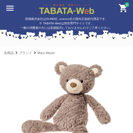
0
田畑株式会社はGUND社, enesco社の国内正規総代理店です。
※ TABATA-Webは卸売専門サイトです。
一般の消費者の方には直接販売しておりませんのでご了承ください。
全商品
ブランド
Mary Meyer