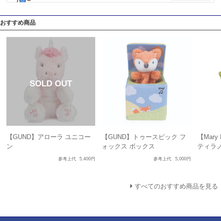
おすすめ商品
【GUND】アローラ ユニコー
【GUND】トゥースピック フ
【Mary
ン
ォックス ボックス
ティラ
参考上代
5,400円
参考上代
5,000円
すべてのおすすめ商品を見る