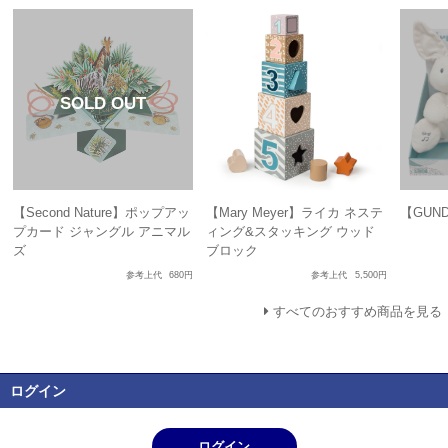
【Second Nature】ポップアッ
【Mary Meyer】ライカ ネステ
【GUN
プカード ジャングル アニマル
ィング&スタッキング ウッド
ズ
ブロック
参考上代
680円
参考上代
5,500円
すべてのおすすめ商品を見る
ログイン
ログイン