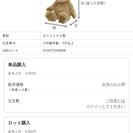
素材
ポリエステル製
注意事項
※対象年齢：3才以上
JANコード
0719771533906
単品購入
参考上代
3,500円
販売価格
会員のみ公開
（単価 × 入数）
注文数
ご注文には
ログイン
してください
ロット購入
参考上代
3,500円