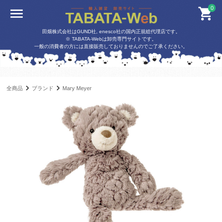
0
田畑株式会社はGUND社, enesco社の国内正規総代理店です。
※ TABATA-Webは卸売専門サイトです。
一般の消費者の方には直接販売しておりませんのでご了承ください。
全商品
ブランド
Mary Meyer