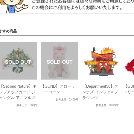
すすめ商品
【Second Nature】ポ
【GUND】アローラ
【Department56】ダ
【GU
ップアップカード ジ
ユニコーン
ンテズ インフェルノ
トリ
ャングル アニマルズ
ラウンジ
参考上代
5,400円
参考上代
680円
参考上代
38,000円