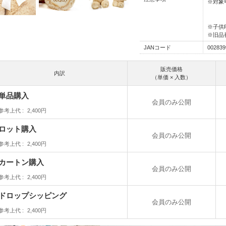
※対象
※子供
※旧品番
JANコード
00283
販売価格
内訳
（単価 × 入数）
単品購入
会員のみ公開
参考上代
2,400円
ロット購入
会員のみ公開
参考上代
2,400円
カートン購入
会員のみ公開
参考上代
2,400円
ドロップシッピング
会員のみ公開
参考上代
2,400円