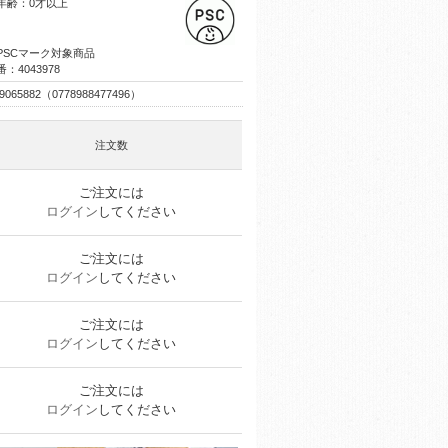
年齢：0才以上
PSCマーク対象商品
：4043978
99065882（0778988477496）
注文数
ご注文には
ログイン
してください
ご注文には
ログイン
してください
ご注文には
ログイン
してください
ご注文には
ログイン
してください