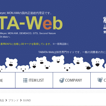
 Meyer, MON AMIの国内正規総代理店です。
 Meyer, MON AMI, DEMDACO, GTS, Second Nature
-Webへ
基準EN71に合格しCEマークを取得しています。
※一部商品除く
TABATA-Webは卸売専門サイトです。一般の消費者の
商品
ブランド
GUND