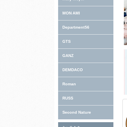
MON AMI
Department56
GTS
GANZ
DEMDACO
Roman
RUSS
Second Nature