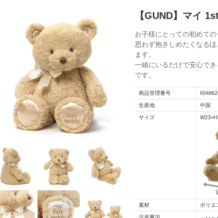
【GUND】マイ 1s
お子様にとっての初めての
思わず抱きしめたくなるほ
ます。
一緒にいるだけで安心でき
です。
商品管理番号
604862
生産地
中国
サイズ
W23×H
素材
ポリエ
注意事項