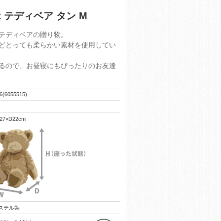
t テディベア タン M
テディベアの贈り物。
どとっても柔らかい素材を使用してい
るので、お昼寝にもぴったりのお友達
6(6055515)
27×D22cm
ステル製