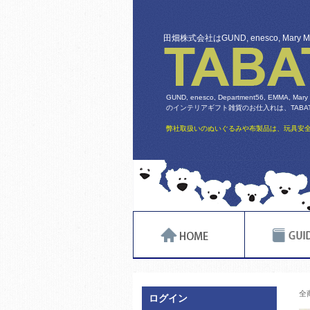
田畑株式会社はGUND, enesco, Mary
GUND, enesco, Department56, EMMA, Mary
のインテリアギフト雑貨のお仕入れは、TABATA
弊社取扱いのぬいぐるみや布製品は、玩具安全
全
ログイン