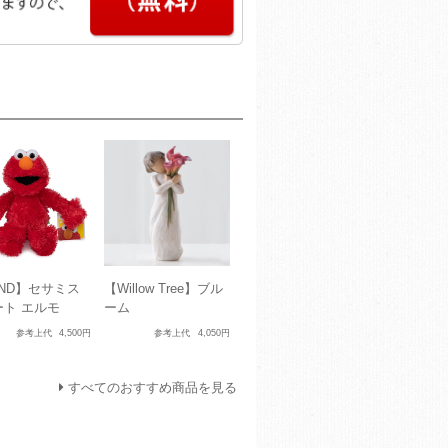
ND】セサミス
【Willow Tree】ブル
ート エルモ
ーム
参考上代
4,500円
参考上代
4,050円
すべてのおすすめ商品を見る