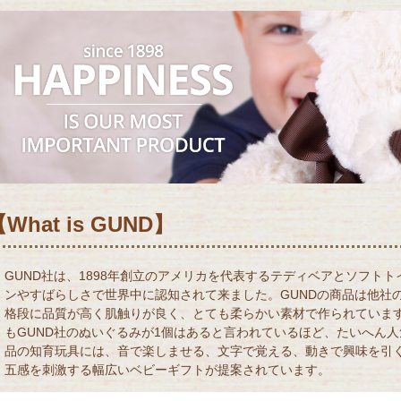
What is GUND】
GUND社は、1898年創立のアメリカを代表するテディベアとソフト
ンやすばらしさで世界中に認知されて来ました。GUNDの商品は他社
格段に品質が高く肌触りが良く、とても柔らかい素材で作られていま
もGUND社のぬいぐるみが1個はあると言われているほど、たいへん
品の知育玩具には、音で楽しませる、文字で覚える、動きで興味を引
五感を刺激する幅広いベビーギフトが提案されています。