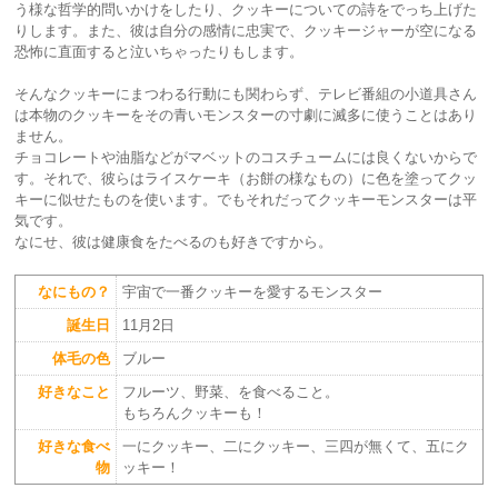
う様な哲学的問いかけをしたり、クッキーについての詩をでっち上げた
りします。また、彼は自分の感情に忠実で、クッキージャーが空になる
恐怖に直面すると泣いちゃったりもします。
そんなクッキーにまつわる行動にも関わらず、テレビ番組の小道具さん
は本物のクッキーをその青いモンスターの寸劇に滅多に使うことはあり
ません。
チョコレートや油脂などがマベットのコスチュームには良くないからで
す。それで、彼らはライスケーキ（お餅の様なもの）に色を塗ってクッ
キーに似せたものを使います。でもそれだってクッキーモンスターは平
気です。
なにせ、彼は健康食をたべるのも好きですから。
なにもの？
宇宙で一番クッキーを愛するモンスター
誕生日
11月2日
体毛の色
ブルー
好きなこと
フルーツ、野菜、を食べること。
もちろんクッキーも！
好きな食べ
一にクッキー、二にクッキー、三四が無くて、五にク
物
ッキー！