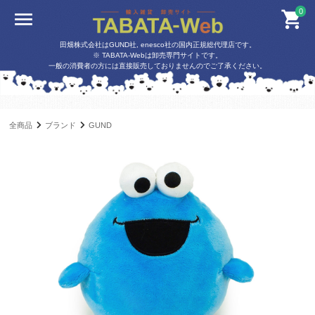
0
田畑株式会社はGUND社, enesco社の国内正規総代理店です。
※ TABATA-Webは卸売専門サイトです。
一般の消費者の方には直接販売しておりませんのでご了承ください。
全商品
ブランド
GUND