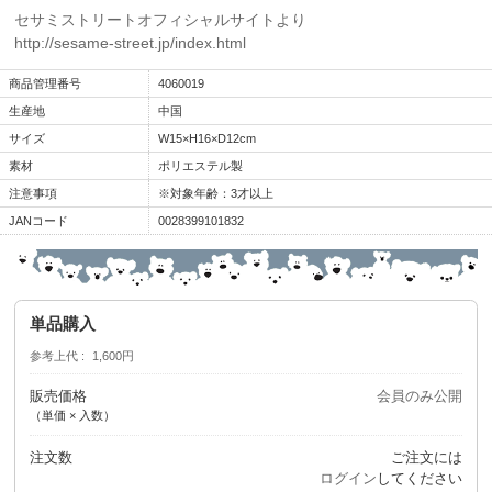
セサミストリートオフィシャルサイトより
http://sesame-street.jp/index.html
商品管理番号
4060019
生産地
中国
サイズ
W15×H16×D12cm
素材
ポリエステル製
注意事項
※対象年齢：3才以上
JANコード
0028399101832
単品購入
参考上代
1,600円
販売価格
会員のみ公開
（単価 × 入数）
注文数
ご注文には
ログイン
してください