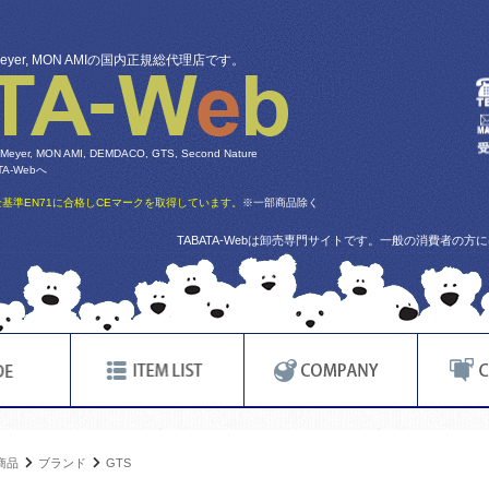
 Meyer, MON AMIの国内正規総代理店です。
 Meyer, MON AMI, DEMDACO, GTS, Second Nature
-Webへ
基準EN71に合格しCEマークを取得しています。
※一部商品除く
TABATA-Webは卸売専門サイトです。一般の消費者の
商品
ブランド
GTS