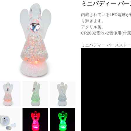
ミニバディー バー
内蔵されているLED電球
り輝きます。
アクリル製。
CR2032電池×2個使用(付
ミニバディー バーススト