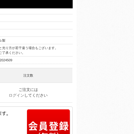
ル製
と光り方が若干違う場合もございます。
了承ください。
2024509
注文数
ご注文には
ログイン
してください