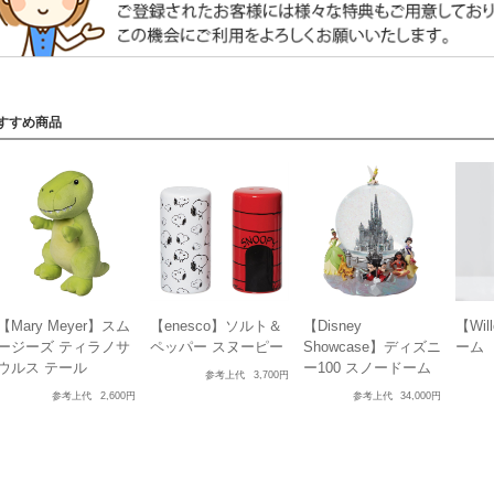
すすめ商品
【Mary Meyer】スム
【enesco】ソルト＆
【Disney
【Wil
ージーズ ティラノサ
ペッパー スヌーピー
Showcase】ディズニ
ーム
ウルス テール
ー100 スノードーム
参考上代
3,700円
参考上代
2,600円
参考上代
34,000円