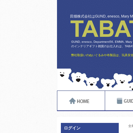
田畑株式会社はGUND, enesco, Mary
GUND, enesco, Department56, EMMA, Mary
のインテリアギフト雑貨のお仕入れは、TABATA
弊社取扱いのぬいぐるみや布製品は、玩具安全
全
ログイン