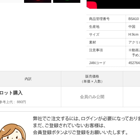
商品管理番号
BSA10
生産地
中国
サイズ
H:9cm
素材
アクリ
注意事項
※動画
予めご
JANコード
452764
販売価格
内訳
（単価 × 入数）
ロット購入
会員のみ公開
参考上代
880円