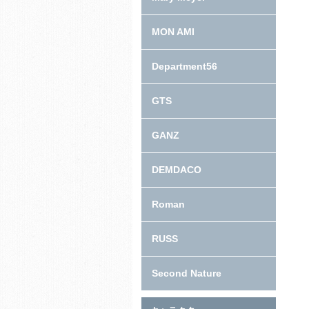
MON AMI
Department56
GTS
GANZ
DEMDACO
Roman
RUSS
Second Nature