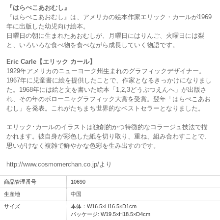
『はらぺこあおむし』
『はらぺこあおむし』は、アメリカの絵本作家エリック・カールが1969
年に出版した幼児向け絵本。
日曜日の朝に生まれたあおむしが、月曜日にはりんご、火曜日には梨
と、いろいろな食べ物を食べながら成長していく物語です。
Eric Carle【エリック カール】
1929年アメリカのニューヨーク州生まれのグラフィックデザイナー。
1967年に児童書に絵を提供したことで、作家となるきっかけになりまし
た。1968年には絵と文を書いた絵本「1,2,3どうぶつえんへ」が出版さ
れ、その年のボローニャグラフィック大賞を受賞。翌年「はらぺこあお
むし」を発表。これがたちまち世界的なベストセラーとなりました。
エリック･カールのイラストは独創的かつ特徴的なコラージュ技法で描
かれます。彼自身が彩色した紙を切り取り、重ね、組み合わすことで、
思いがけなく複雑で鮮やかな色彩を生み出すのです。
http://www.cosmomerchan.co.jp/
より
商品管理番号
10690
生産地
中国
サイズ
本体：W16.5×H16.5×D1cm
パッケージ: W19.5×H18.5×D4cm