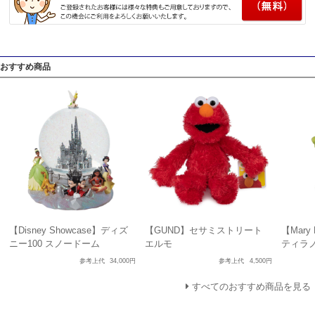
おすすめ商品
【Disney Showcase】ディズ
【GUND】セサミストリート
【Mary
ニー100 スノードーム
エルモ
ティラ
参考上代
34,000円
参考上代
4,500円
すべてのおすすめ商品を見る