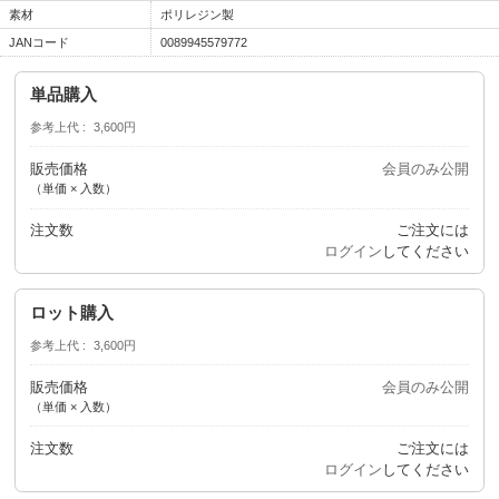
素材
ポリレジン製
JANコード
0089945579772
単品購入
参考上代
3,600円
販売価格
会員のみ公開
（単価 × 入数）
注文数
ご注文には
ログイン
してください
ロット購入
参考上代
3,600円
販売価格
会員のみ公開
（単価 × 入数）
注文数
ご注文には
ログイン
してください