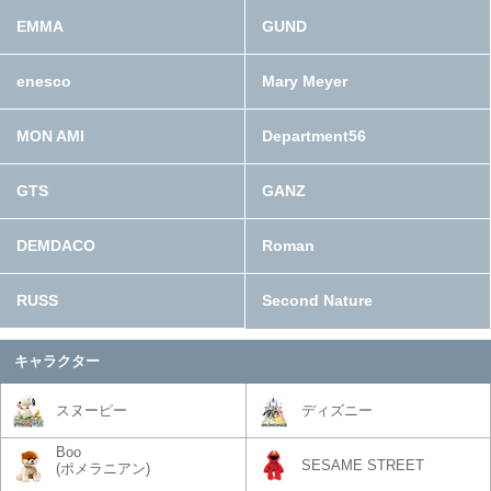
EMMA
GUND
enesco
Mary Meyer
MON AMI
Department56
GTS
GANZ
DEMDACO
Roman
RUSS
Second Nature
キャラクター
スヌーピー
ディズニー
Boo
SESAME STREET
(ポメラニアン)