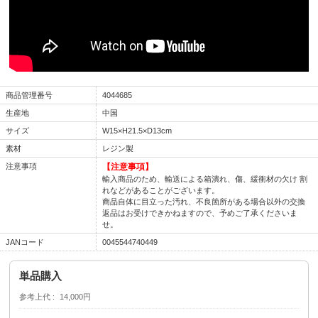
商品管理番号
4044685
生産地
中国
サイズ
W15×H21.5×D13cm
素材
レジン製
注意事項
【注意事項】
輸入商品のため、輸送による箱潰れ、傷、緩衝材の欠け 割
れなどがあることがございます。
商品自体に目立った汚れ、不良箇所がある場合以外の交換
返品はお受けできかねますので、予めご了承くださいま
せ。
JANコード
0045544740449
単品購入
参考上代
14,000円