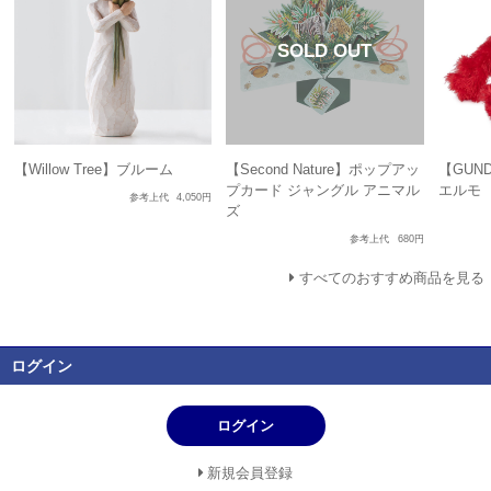
【Willow Tree】ブルーム
【Second Nature】ポップアッ
【GUN
プカード ジャングル アニマル
エルモ
参考上代
4,050円
ズ
参考上代
680円
すべてのおすすめ商品を見る
ログイン
ログイン
新規会員登録