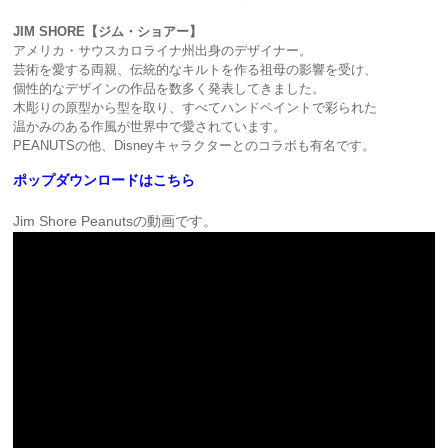
JIM SHORE【ジム・ショアー】
アメリカ・サウスカロライナ州出身のデザイナー。
芸術を愛する両親、伝統的なキルトを作る祖母の影響を受け、
個性的なデザインの作品を数多く発表してきました。
木彫りの原型から型を取り、すべてハンドペイントで彩られた
温かみのある作風が世界中で愛されています。
PEANUTSの他、Disneyキャラクターとのコラボも有名です。
ポップダウンロードはこちら
Jim Shore Peanutsの動画です。