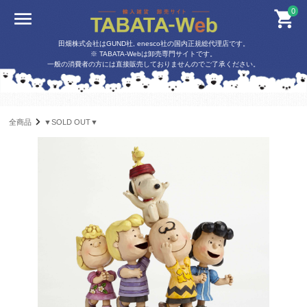
0
田畑株式会社はGUND社, enesco社の国内正規総代理店です。
※ TABATA-Webは卸売専門サイトです。
一般の消費者の方には直接販売しておりませんのでご了承ください。
全商品
▼SOLD OUT▼