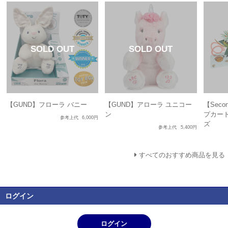
【GUND】フローラ バニー
【GUND】アローラ ユニコー
【Seco
ン
プカード
参考上代
6,000円
ズ
参考上代
5,400円
すべてのおすすめ商品を見る
ログイン
ログイン