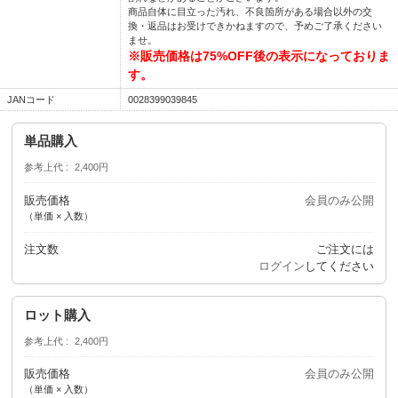
商品自体に目立った汚れ、不良箇所がある場合以外の交
換・返品はお受けできかねますので、予めご了承ください
ませ。
※販売価格は75%OFF後の表示になっておりま
す。
JANコード
0028399039845
単品購入
参考上代
2,400円
販売価格
会員のみ公開
（単価 × 入数）
注文数
ご注文には
ログイン
してください
ロット購入
参考上代
2,400円
販売価格
会員のみ公開
（単価 × 入数）