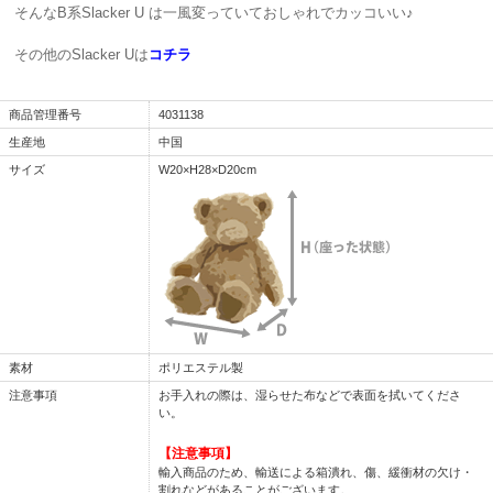
そんなB系Slacker U は一風変っていておしゃれでカッコいい♪
その他のSlacker Uは
コチラ
商品管理番号
4031138
生産地
中国
サイズ
W20×H28×D20cm
素材
ポリエステル製
注意事項
お手入れの際は、湿らせた布などで表面を拭いてくださ
い。
【注意事項】
輸入商品のため、輸送による箱潰れ、傷、緩衝材の欠け・
割れなどがあることがございます。