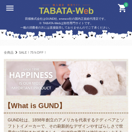
0
田畑株式会社はGUND社, enesco社の国内正規総代理店です。
※ TABATA-Webは卸売専門サイトです。
一般の消費者の方には直接販売しておりませんのでご了承ください。
全商品
SALE！75％OFF！
【What is GUND】
GUND社は、1898年創立のアメリカを代表するテディベアとソ
フトトイメーカーで、その刷新的なデザインやすばらしさで世