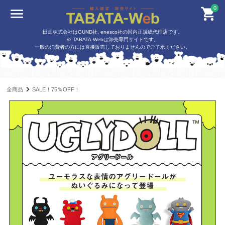
0
田畑株式会社はGUND社, enesco社の国内正規総代理店です。
※ TABATA-Webは卸売専門サイトです。
一般の消費者の方には直接販売しておりませんのでご了承ください。
全商品
SALE！75％OFF！