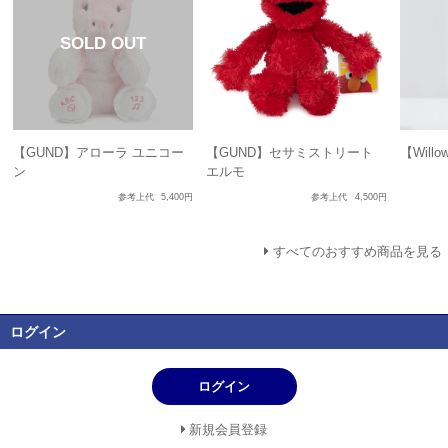
【GUND】アローラ ユニコー
【GUND】セサミストリート
【Will
ン
エルモ
参考上代
5,400円
参考上代
4,500円
すべてのおすすめ商品を見る
ログイン
ログイン
新規会員登録