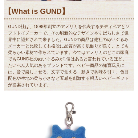
【What is GUND】
GUND社は、1898年創立のアメリカを代表するテディベアとソ
フトトイメーカーで、その刷新的なデザインやすばらしさで世
界中に認知されて来ました。GUNDの商品は他社のぬいぐるみ
メーカーと比較しても格段に品質が高く肌触りが良く、とても
柔らかい素材で作られています。今ではアメリカのどこの家庭
でもGUND社のぬいぐるみが1個はあると言われているほど、
たいへん人気のあるブランドです。ベビー商品の知育玩具に
は、音で楽しませる、文字で覚える、動きで興味を引く、色目
配色や生地の柔らかさなど五感を刺激する幅広いベビーギフト
が提案されています。