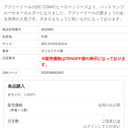
アグリードールのDC COMICヒーローシリーズより、バットマンブ
ルーがキーホルダーになりました。アグリードールの愛きょうのあ
る表情が人気です。大きさもちょうど良いものになっております。
商品管理番号
4042984
生産地
中国
サイズ
W11.5×H16×D3cm
素材
ポリエステル製
注意事項
※販売価格は75%OFF後の表示になっておりま
す。
JANコード
0028399062843
単品購入
参考上代
1,400円
販売価格
会員のみ公開
（単価 × 入数）
注文数
ご注文には
ログイン
してください