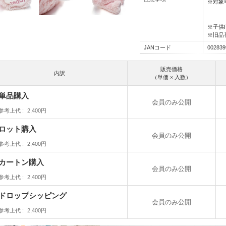
※対象
※子供
※旧品番
JANコード
002839
販売価格
内訳
（単価 × 入数）
単品購入
会員のみ公開
参考上代
2,400円
ロット購入
会員のみ公開
参考上代
2,400円
カートン購入
会員のみ公開
参考上代
2,400円
ドロップシッピング
会員のみ公開
参考上代
2,400円