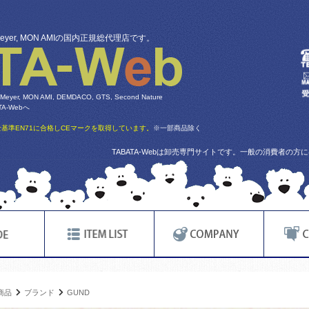
 Meyer, MON AMIの国内正規総代理店です。
 Meyer, MON AMI, DEMDACO, GTS, Second Nature
-Webへ
基準EN71に合格しCEマークを取得しています。
※一部商品除く
TABATA-Webは卸売専門サイトです。一般の消費者の
商品
ブランド
GUND