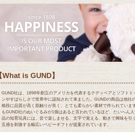
What is GUND】
GUND社は、1898年創立のアメリカを代表するテディベアとソフト
ンやすばらしさで世界中に認知されて来ました。GUNDの商品は他社
格段に品質が高く肌触りが良く、とても柔らかい素材で作られていま
もGUND社のぬいぐるみが1個はあると言われているほど、たいへん
品の知育玩具には、音で楽しませる、文字で覚える、動きで興味を引
五感を刺激する幅広いベビーギフトが提案されています。