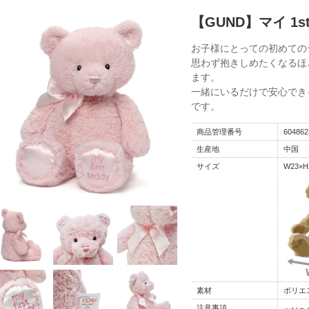
【GUND】マイ 1s
お子様にとっての初めての
思わず抱きしめたくなるほ
ます。
一緒にいるだけで安心でき
です。
商品管理番号
604862
生産地
中国
サイズ
W23×H
素材
ポリエ
注意事項