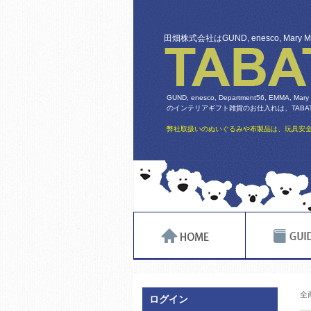
田畑株式会社はGUND, enesco, Mary
GUND, enesco, Department56, EMMA, Mary
のインテリアギフト雑貨のお仕入れは、TABATA
弊社取扱いのぬいぐるみや布製品は、玩具安全
全
ログイン