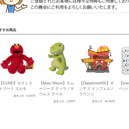
すすめ商品
【GUND】セサミス
【Mary Meyer】スム
【Department56】ダ
【en
トリート エルモ
ージーズ ティラノサ
ンテズ インフェルノ
ペッ
ウルス テール
ラウンジ
参考上代
4,500円
参考上代
2,600円
参考上代
38,000円