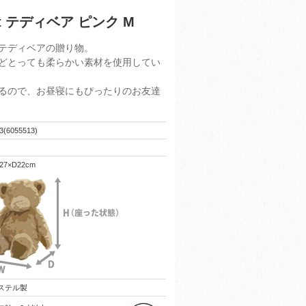
t テディベア ピンク M
テディベアの贈り物。
どとっても柔らかい素材を使用してい
るので、お昼寝にもぴったりのお友達
3(6055513)
27×D22cm
ステル製