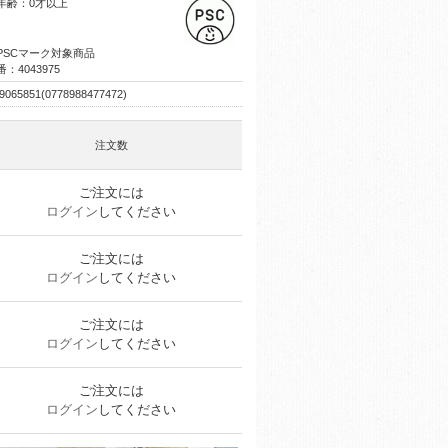
年齢：0才以上
PSCマーク対象商品
：4043975
9065851(0778988477472)
注文数
ご注文には
ログイン
してください
ご注文には
ログイン
してください
ご注文には
ログイン
してください
ご注文には
ログイン
してください