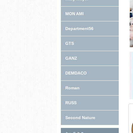
MON AMI
Department56
GTS
GANZ
DEMDACO
Roman
RUSS
Second Nature