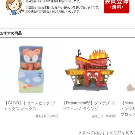
おすすめ商品
【GUND】トゥースピック フ
【Department56】ダンテズ イ
【Mary
ォックス ボックス
ンフェルノ ラウンジ
ィング&
ブロッ
参考上代
5,000円
参考上代
38,000円
すべてのおすすめ商品を見る