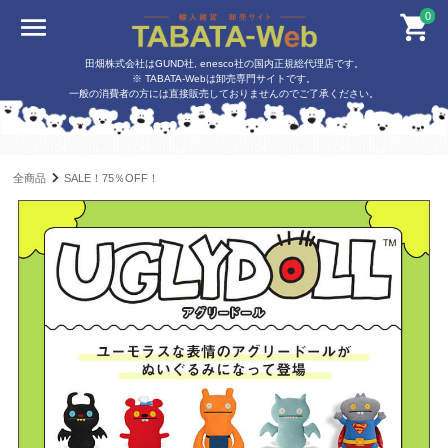
0
田畑株式会社はGUND社, enesco社の国内正規総代理店です。
※ TABATA-Webは卸売専門サイトです。
一般の消費者の方には直接販売しておりませんのでご了承ください。
全商品
SALE！75％OFF！