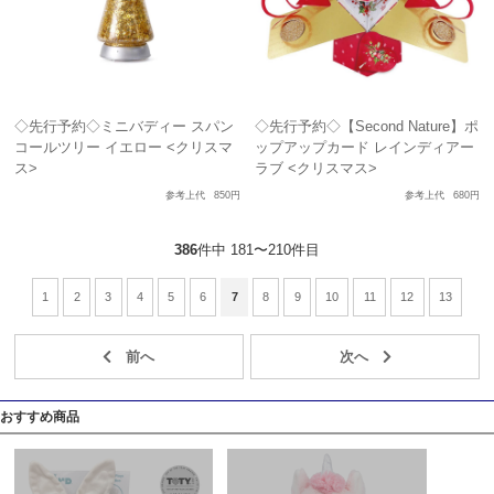
◇先行予約◇ミニバディー スパン
◇先行予約◇【Second Nature】ポ
コールツリー イエロー <クリスマ
ップアップカード レインディアー
ス>
ラブ <クリスマス>
参考上代
850円
参考上代
680円
386
件中 181〜210件目
1
2
3
4
5
6
7
8
9
10
11
12
13
おすすめ商品