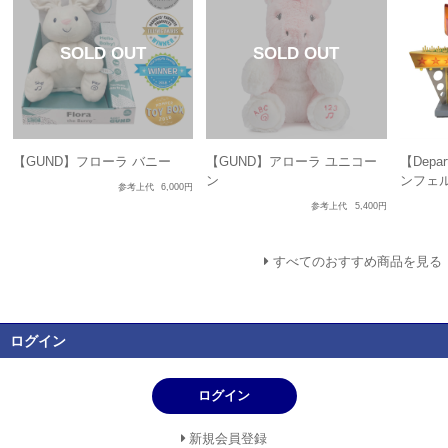
【GUND】フローラ バニー
【GUND】アローラ ユニコー
【Depa
ン
ンフェ
参考上代
6,000円
参考上代
5,400円
すべてのおすすめ商品を見る
ログイン
ログイン
新規会員登録