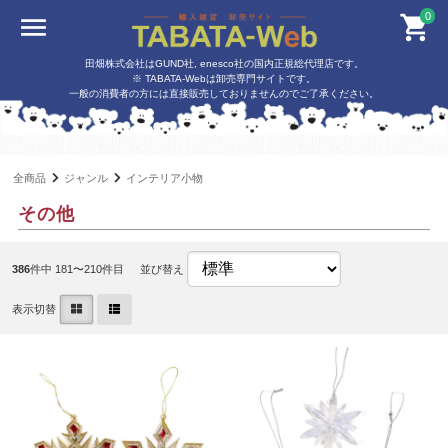
0
田畑株式会社はGUND社, enesco社の国内正規総代理店です。
※ TABATA-Webは卸売専門サイトです。
一般の消費者の方には直接販売しておりませんのでご了承ください。
全商品
ジャンル
インテリア小物
その他
386
件中 181〜210件目
並び替え
表示切替