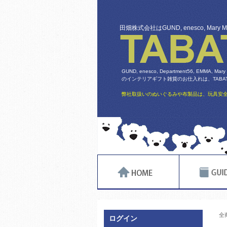
田畑株式会社はGUND, enesco, Mary
GUND, enesco, Department56, EMMA, Mary
のインテリアギフト雑貨のお仕入れは、TABATA
弊社取扱いのぬいぐるみや布製品は、玩具安全
全
ログイン