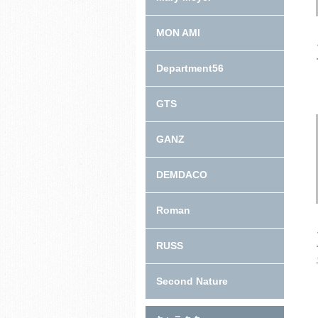
MON AMI
Department56
GTS
GANZ
DEMDACO
Roman
RUSS
Second Nature