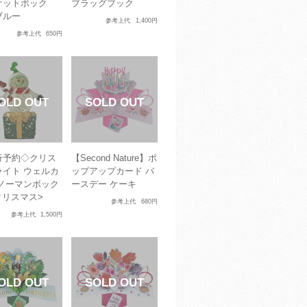
ケットボック
ブラッグブック
ブルー
参考上代
1,400円
参考上代
650円
行予約◇クリス
【Second Nature】ポ
ライト ウェルカ
ップアップカード バ
スノーマンボック
ースデー ケーキ
クリスマス>
参考上代
680円
参考上代
1,500円