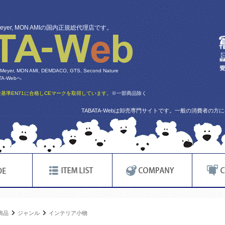
 Meyer, MON AMIの国内正規総代理店です。
 Meyer, MON AMI, DEMDACO, GTS, Second Nature
-Webへ
基準EN71に合格しCEマークを取得しています。
※一部商品除く
TABATA-Webは卸売専門サイトです。一般の消費者の
商品
ジャンル
インテリア小物