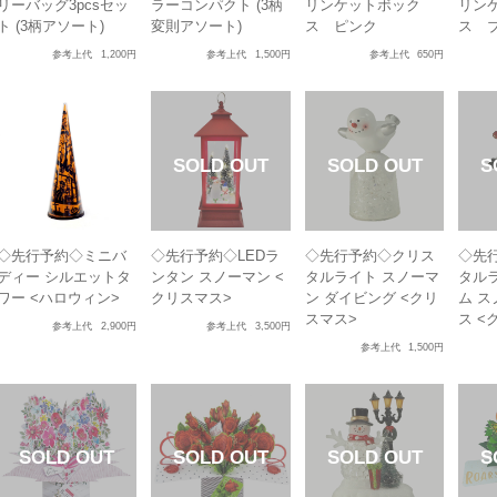
リーバッグ3pcsセッ
ラーコンパクト (3柄
リンケットボック
リン
ト (3柄アソート)
変則アソート)
ス ピンク
ス 
参考上代
1,200円
参考上代
1,500円
参考上代
650円
◇先行予約◇ミニバ
◇先行予約◇LEDラ
◇先行予約◇クリス
◇先
ディー シルエットタ
ンタン スノーマン <
タルライト スノーマ
タル
ワー <ハロウィン>
クリスマス>
ン ダイビング <クリ
ム 
スマス>
ス <
参考上代
2,900円
参考上代
3,500円
参考上代
1,500円