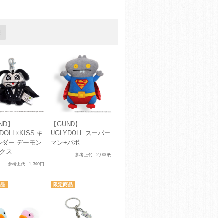
ND】
【GUND】
DOLL×KISS キ
UGLYDOLL スーパー
ルダー デーモン
マン+バボ
ックス
参考上代
2,000円
参考上代
1,300円