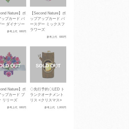
ond Nature】ポ
【Second Nature】ポ
アップカード バ
ップアップカード バ
デー ダイナソー
ースデー ミックスフ
ラワーズ
参考上代
680円
参考上代
680円
ond Nature】ポ
◇先行予約◇LED ト
アップカード ブ
ランクオーナメント
ク リリーズ
リス <クリスマス>
参考上代
680円
参考上代
1,800円