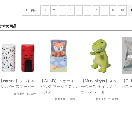
1
2
3
4
5
6
7
8
9
10
すすめ商品
【enesco】ソルト＆
【GUND】トゥース
【Mary Meyer】スム
【GU
ペッパー スヌーピー
ピック フォックス ボ
ージーズ ティラノサ
バニ
ックス
ウルス テール
参考上代
3,700円
参考上代
5,000円
参考上代
2,600円