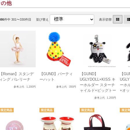
その他
386
件中 301〜330件目
並び替え
表示切替
【Roman】スタンデ
【GUND】パーティ
【GUND】
【GU
ィング バレリーナ
ーハット
UGLYDOLL×KISS キ
UGLY
ーホルダー スターチ
ーホ
参考上代
1,200円
参考上代
350円
ャイルド+ビッグトー
+オ
参考上代
1,200円