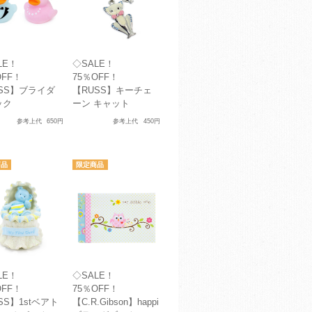
LE！
◇SALE！
OFF！
75％OFF！
SS】ブライダ
【RUSS】キーチェ
ック
ーン キャット
参考上代
650円
参考上代
450円
LE！
◇SALE！
OFF！
75％OFF！
SS】1stベアト
【C.R.Gibson】happi