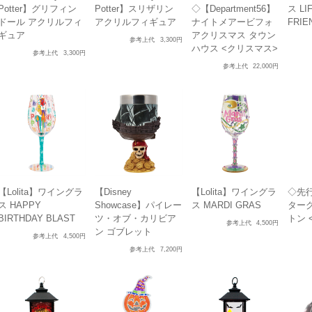
Potter】グリフィン
Potter】スリザリン
◇【Department56】
ス LI
ドール アクリルフィ
アクリルフィギュア
ナイトメアービフォ
FRIE
ギュア
アクリスマス タウン
参考上代
3,300円
ハウス <クリスマス>
参考上代
3,300円
参考上代
22,000円
【Lolita】ワイングラ
【Disney
【Lolita】ワイングラ
◇先
ス HAPPY
Showcase】パイレー
ス MARDI GRAS
ター
BIRTHDAY BLAST
ツ・オブ・カリビア
トン 
参考上代
4,500円
ン ゴブレット
参考上代
4,500円
参考上代
7,200円