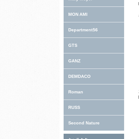
MON AMI
Department56
GTS
GANZ
DEMDACO
Roman
RUSS
Second Nature