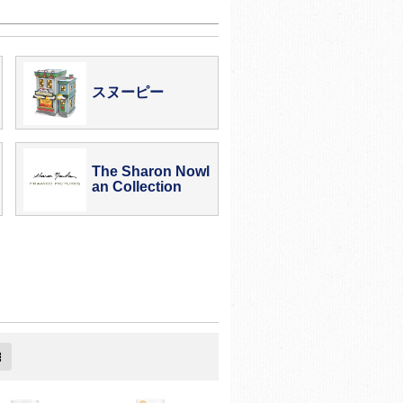
スヌーピー
The Sharon Nowl
an Collection