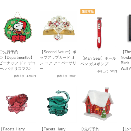
◇先行予約
【Second Nature】ポ
【The
◇【Department56】
ップアップカード オ
Nowla
【Man Gear】ボール
ピーナッツ ドア デコ
ン ユア アニバーサリ
Birds
ペン ガスポンプ
ール <クリスマス>
ー
Wall A
参考上代
500円
参考上代
4,500円
参考上代
680円
【Facets Harry
【Facets Harry
◇先行予約
【Lo