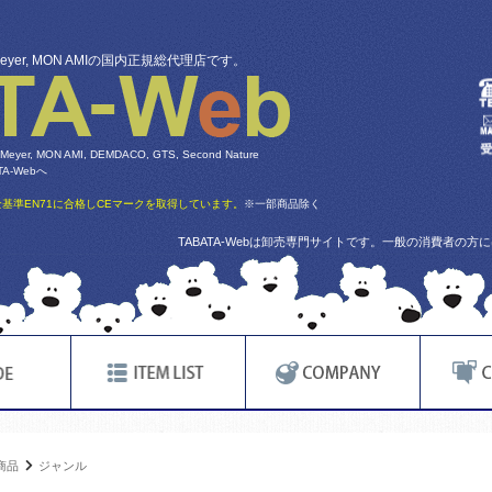
 Meyer, MON AMIの国内正規総代理店です。
 Meyer, MON AMI, DEMDACO, GTS, Second Nature
-Webへ
基準EN71に合格しCEマークを取得しています。
※一部商品除く
TABATA-Webは卸売専門サイトです。一般の消費者の
商品
ジャンル