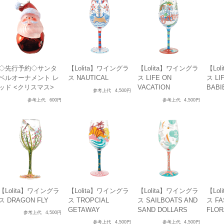
◇先行予約◇サンタ
【Lolita】ワイングラ
【Lolita】ワイングラ
【Lo
ベルオーナメント レ
ス NAUTICAL
ス LIFE ON
ス LI
ッド <クリスマス>
VACATION
BABI
参考上代
4,500円
参考上代
600円
参考上代
4,500円
【Lolita】ワイングラ
【Lolita】ワイングラ
【Lolita】ワイングラ
【Lo
ス DRAGON FLY
ス TROPCIAL
ス SAILBOATS AND
ス FA
GETAWAY
SAND DOLLARS
FLOR
参考上代
4,500円
参考上代
4,500円
参考上代
4,500円