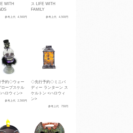
FE WITH
ス LIFE WITH
NDS
FAMILY
参考上代
4,500円
参考上代
4,500円
行予約◇ウォー
◇先行予約◇ミニバ
グローブスケル
ディー ランターン ス
<ハロウィン>
ケルトン <ハロウィ
ン>
参考上代
2,500円
参考上代
750円