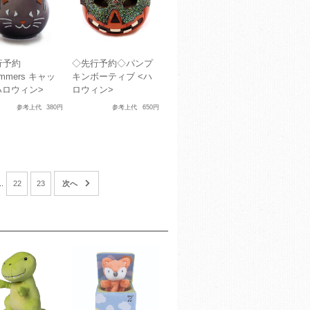
行予約
◇先行予約◇パンプ
immers キャッ
キンボーティブ <ハ
ハロウィン>
ロウィン>
参考上代
380円
参考上代
650円
..
22
23