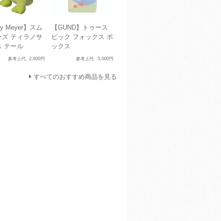
y Meyer】スム
【GUND】トゥース
ーズ ティラノサ
ピック フォックス ボ
ス テール
ックス
参考上代
2,600円
参考上代
5,000円
すべてのおすすめ商品を見る