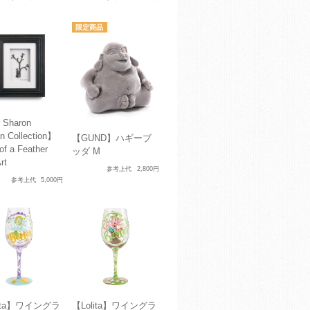
 Sharon
n Collection】
【GUND】ハギーブ
 of a Feather
ッダ M
rt
参考上代
2,800円
参考上代
5,000円
lita】ワイングラ
【Lolita】ワイングラ