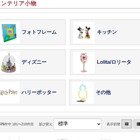
インテリア小物
フォトフレーム
キッチン
ディズニー
Lolita/ロリータ
ハリーポッター
その他
675
件中 181〜210件目
並び替え
表示切替