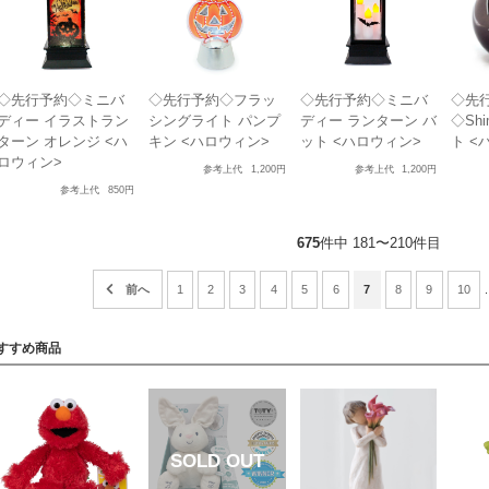
◇先行予約◇ミニバ
◇先行予約◇フラッ
◇先行予約◇ミニバ
◇先
ディー イラストラン
シングライト パンプ
ディー ランターン バ
◇Sh
ターン オレンジ <ハ
キン <ハロウィン>
ット <ハロウィン>
ト <
ロウィン>
参考上代
1,200円
参考上代
1,200円
参考上代
850円
675
件中 181〜210件目
1
2
3
4
5
6
7
8
9
10
.
すすめ商品