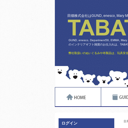
田畑株式会社はGUND, enesco, Mary
GUND, enesco, Department56, EMMA, Mary
のインテリアギフト雑貨のお仕入れは、TABATA
弊社取扱いのぬいぐるみや布製品は、玩具安全
全
ログイン