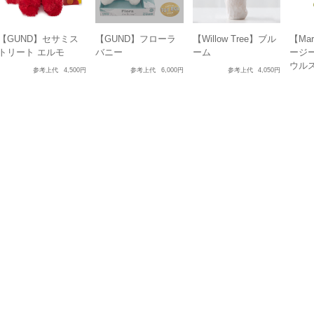
【GUND】セサミス
【GUND】フローラ
【Willow Tree】ブル
【Mar
トリート エルモ
バニー
ーム
ージ
ウル
参考上代
4,500円
参考上代
6,000円
参考上代
4,050円