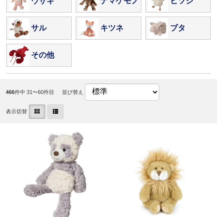
ウサギ
ナマケモノ
ヒツジ
サル
キツネ
ブタ
その他
466
件中 31〜60件目
並び替え
表示切替