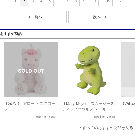
1
2
3
4
5
6
7
8
9
10
...
15
16
おすすめ商品
【GUND】アローラ ユニコー
【Mary Meyer】スムージーズ
【Will
ン
ティラノサウルス テール
参考上代
5,400円
参考上代
2,600円
すべてのおすすめ商品を見る