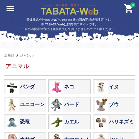
0
田畑株式会社はGUND社, enesco社の国内正規総代理店です。
※ TABATA-Webは卸売専門サイトです。
一般の消費者の方には直接販売しておりませんのでご了承ください。
全商品
ジャンル
アニマル
パンダ
ネコ
イヌ
ユニコーン
バード
ゾウ
恐竜
カエル
ハリネズミ