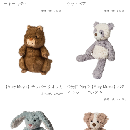
ーキー キティ
ケットベア
参考上代
3,500円
参考上代
4,600円
【Mary Meyer】チッパー クオッカ
◇先行予約◇【Mary Meyer】パテ
ィ シャドーパンダ M
参考上代
5,000円
参考上代
4,400円