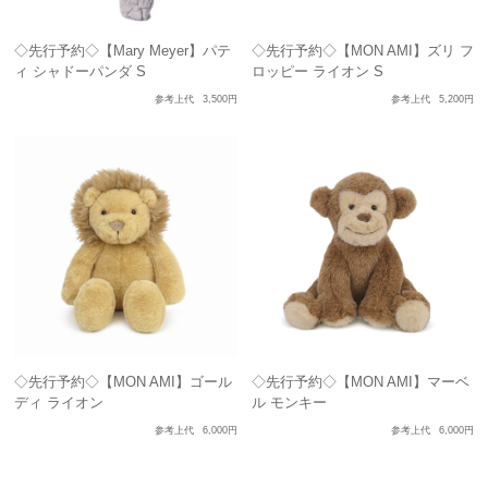
◇先行予約◇【Mary Meyer】パテ
◇先行予約◇【MON AMI】ズリ フ
ィ シャドーパンダ S
ロッピー ライオン S
参考上代
3,500円
参考上代
5,200円
◇先行予約◇【MON AMI】ゴール
◇先行予約◇【MON AMI】マーベ
ディ ライオン
ル モンキー
参考上代
6,000円
参考上代
6,000円