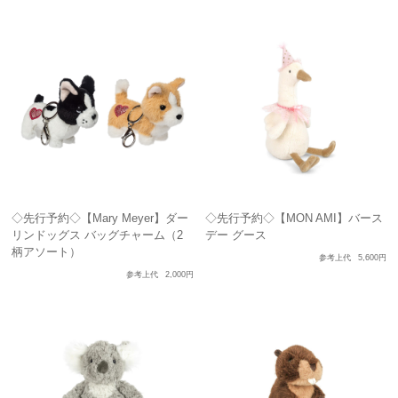
◇先行予約◇【Mary Meyer】ダー
◇先行予約◇【MON AMI】バース
リンドッグス バッグチャーム（2
デー グース
柄アソート）
参考上代
5,600円
参考上代
2,000円