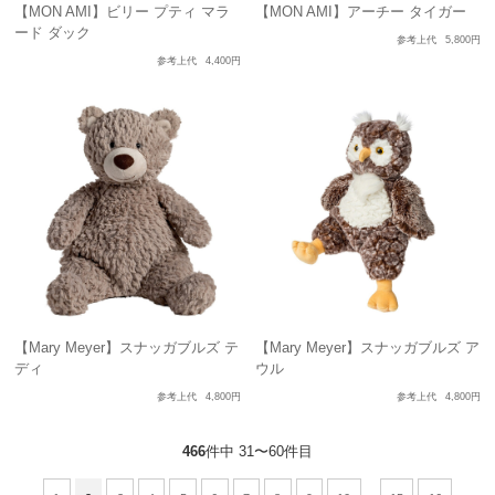
【MON AMI】ビリー プティ マラ
【MON AMI】アーチー タイガー
ード ダック
参考上代
5,800円
参考上代
4,400円
【Mary Meyer】スナッガブルズ テ
【Mary Meyer】スナッガブルズ ア
ディ
ウル
参考上代
4,800円
参考上代
4,800円
466
件中 31〜60件目