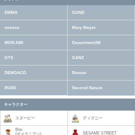
EMMA
GUND
enesco
Mary Meyer
MON AMI
Department56
GTS
GANZ
DEMDACO
Roman
RUSS
Second Nature
キャラクター
スヌーピー
ディズニー
Boo
SESAME STREET
(ポメラニアン)