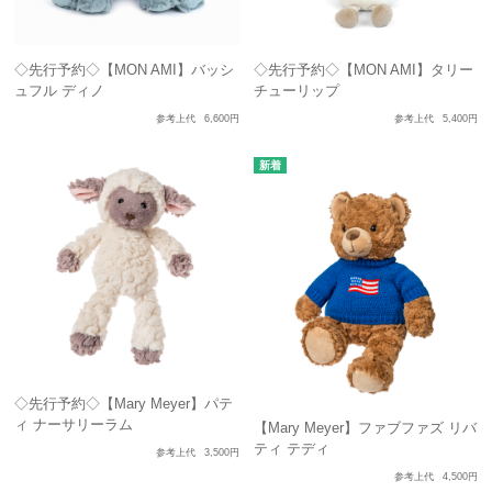
◇先行予約◇【MON AMI】バッシ
◇先行予約◇【MON AMI】タリー
ュフル ディノ
チューリップ
参考上代
6,600円
参考上代
5,400円
◇先行予約◇【Mary Meyer】パテ
ィ ナーサリーラム
【Mary Meyer】ファブファズ リバ
ティ テディ
参考上代
3,500円
参考上代
4,500円