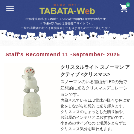
0
田畑株式会社はGUND社, enesco社の国内正規総代理店です。
※ TABATA-Webは卸売専門サイトです。
一般の消費者の方には直接販売しておりませんのでご了承ください。
Staff's Recommend 11 -September- 2025
クリスタルライト スノーマン ア
クティブ <クリスマス>
スノーマンのいる雪山がLEDの光で
幻想的に光るクリスマスデコレーシ
ョンです。
内蔵されているLED電球が様々な色に変
化をしながら幻想的に光り輝きます。
クリスマスのちょっとした贈り物や、
お部屋のインテリアにおすすめです。
小さめのサイズなので場所をとらずに
クリスマス気分を味わえます。